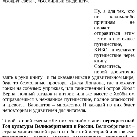
«Вокруг света», «Всемирный следопыт».
Ну, а для тех, кто
по каким-либо
причинам не
сможет
отправиться этим
летом в настоящее
путешествие,
КИБО предлагает
путешествие через
книгу.
Согласитесь,
порой достаточно
взять в руки книгу - и ты оказываешься в удивительном мире,
будь то безмолвные просторы Джека Лондона, где проходят
гонки на собачьих упряжках, или таинственный остров Жюля
Верна, полный загадок и интриг, или же вместе с Хоббитом
отправляешься в нежданное путешествие, полное опасностей
и тревог… Вариантов – множество. И каждый из них будет
неповторим и удивителен для читателя.
Темой второй смены «Летних чтений» станет
перекрестный
Год культуры Великобритании и России
. Великобритания –
страна удивительной красоты с богатой историей и вековыми