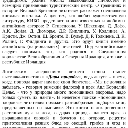
традициями, родина многих выдающихся личностей и
всемирно признанный туристический центр. О традициях и
истории Великой Британии читателям расскажет специальная
книжная выставка. А для тех, кто любит художественную
литературу, КИБО представит книги известных и любимых
английских авторов: Р. Стивенсона, У. Шекспира, Д. Дефо,
А.К. Дойла, Д. Дюморье, Д.Р. Киплинга, У. Коллинза, А.
Кристи, Дж. Остин, Ш. Бронте, В. Вульф, Д. Р. Толкиена, Д. К.
Ролинг, Г. Филдинга и других. Это будут книги именно
английских (национальных) писателей. Под «английскими»
следует понимать тех, кто родился в Соединенном
королевстве Великобритания и Северная Ирландия, а также в
республике Ирландия.
Логическим завершением летнего сезона станет
выставка-«советчик» «
Дары природы
», ведь август – время,
когда природа дарит нам все свои богатства. «Мы не должны
забывать, - говорил римский философ и врач Авл Корнелий
Цельс, - что у природы много помощников здоровья, надо
только суметь их найти». В нелегком поиске «помощников
здоровья» читателям поможет разнообразная подборка книг,
представленных на выставке. Это книги о лекарственных
растениях луга и леса, о дарах природы нашего края, о
выращивании овощей и фруктов на огороде, рецепты
приготовления разных блюд из овощей, грибов и ягод и