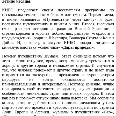
летние месяцы.
КИБО предлагает своим посетителям программы по
нескольким тематическим блокам или сменам. Первая смена,
в июне, называется
«
Путешествие через книгу» и будет
посвящена путешествиям и книгам о них. Вторая, июльская
смена раскроет историю и традиции Великой Британии –
страны королей и королев, доблестных рыцарей, «гордости и
предубеждения», родины Шекспира, Вальтера Скотта и Конан
Дойля. И, наконец, в августе КИБО подарит читателям
книжную выставку-«советчика»
«
Дары природы»
.
Почему путешествия? Думаем, ответ очевиден: потому что
лето – сезон отпусков, время, когда многие устремляются в
дорогу, в другие города и незнакомые страны. И случается
так, что человек приезжает в другую страну и не знает, куда
отправиться на экскурсию, а предложенные туроператором
маршруты не всегда оказываются достаточно
привлекательными и интересными. Поэтому, конечно, лучше
планировать своё путешествие заранее, изучая традиции и
особенности незнакомых стран или новых городов. В этом
как раз и поможет отпускникам наша выставка. Мы собранли
книги, которые действительно позволят желающим узнать
мир во всей его прелести и красоте: путеводители по странам
Азии, Европы и Африки, журналы о путешествиях «Geo»,