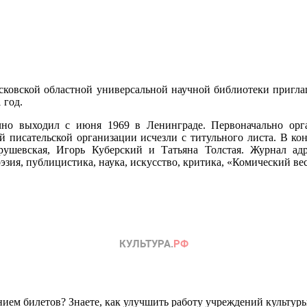
Псковской областной универсальной научной библиотеки пригла
 год.
ячно выходил с июня 1969 в Ленинграде. Первоначально 
й писательской организации исчезли с титульного листа. В кон
ушевская, Игорь Куберский и Татьяна Толстая. Журнал ад
эзия, публицистика, наука, искусство, критика, «Комический ве
ем билетов? Знаете, как улучшить работу учреждений культур