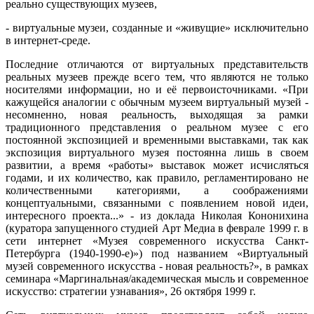
реально существующих музеев,
- виртуальные музеи, созданные и «живущие» исключительно
в интернет-среде.
Последние отличаются от виртуальных представительств
реальных музеев прежде всего тем, что являются не только
носителями информации, но и её первоисточниками. «При
кажущейся аналогии с обычным музеем виртуальный музей -
несомненно, новая реальность, выходящая за рамки
традиционного представления о реальном музее с его
постоянной экспозицией и временными выставками, так как
экспозиция виртуального музея постоянна лишь в своем
развитии, а время «работы» выставок может исчисляться
годами, и их количество, как правило, регламентировано не
количественными категориями, а соображениями
концептуальными, связанными с появлением новой идеи,
интересного проекта...» - из доклада Николая Кононихина
(куратора запущенного студией Арт Медиа в феврале 1999 г. в
сети интернет «Музея современного искусства Санкт-
Петербурга (1940-1990-е)») под названием «Виртуальный
музей современного искусства - новая реальность?», в рамках
семинара «Маргинальная/академическая мысль и современное
искусство: стратегии узнавания», 26 октября 1999 г.