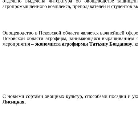
отдельно выделена литература об овощеводстве защищённ
агропромышленного комплекса, преподавателей и студентов в
Овощеводство в Псковской области является важнейшей сфер
Псковской области агрофирм, занимающаяся выращиванием 
мероприятия –
экономиста агрофирмы Татьяну Богданову
, 
C новыми сортами овощных культур, способами посадки и ух
Лисицкая
.