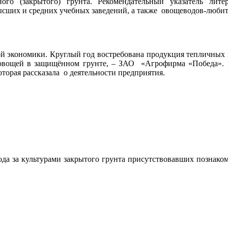
ого (закрытого) грунта. Рекомендательный указатель ли
ысших и средних учебных заведений, а также овощеводов-любит
ой экономики. Круглый год востребована продукция тепличных 
овощей в защищённом грунте, – ЗАО «Агрофирма «Победа». 
которая рассказала о деятельности предприятия.
ода за культурами закрытого грунта присутствовавших познак