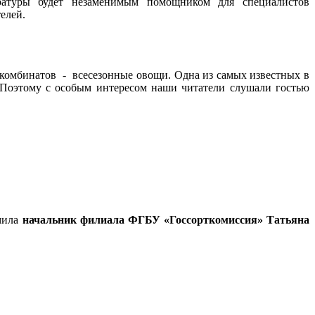
тературы будет незаменимым помощником для специалистов
елей.
комбинатов - всесезонные овощи. Одна из самых известных в
Поэтому с особым интересом наши читатели слушали гостью
омила
начальник филиала ФГБУ «Госсорткомиссия» Татьяна