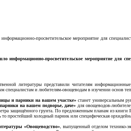
 информационно-просветительское мероприятие для специалисто
шло информационно-просветительское мероприятие для спец
ственной литературы представили читателям информационные
ым специалистам и любителям-овощеводам в изучении основ теп
лицы и парники на вашем участке»
станет универсальным рук
парники на вашем подворье, даче»
для овощеводов-любителей
 метра защищённого грунта. По предложенным планам из книги
 то простейший холодный парник или специфическая орхидейна
литературы «Овощеводство»
, выпущенный отделом технико-эк