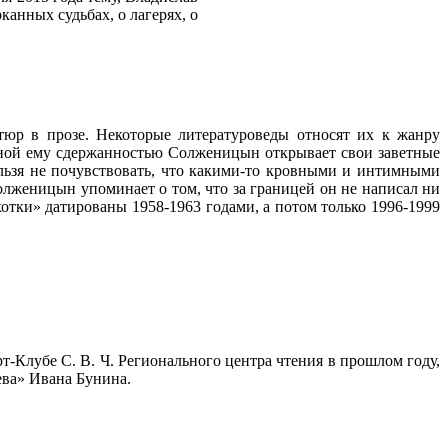
анных судьбах, о лагерях, о
юр в прозе. Некоторые литературоведы относят их к жанру
нной ему сдержанностью Солженицын открывает свои заветные
ельзя не почувствовать, что какими-то кровными и интимными
олженицын упоминает о том, что за границей он не написал ни
отки» датированы 1958-1963 годами, а потом только 1996-1999
-Клубе С. В. Ч. Регионального центра чтения в прошлом году,
ева» Ивана Бунина.