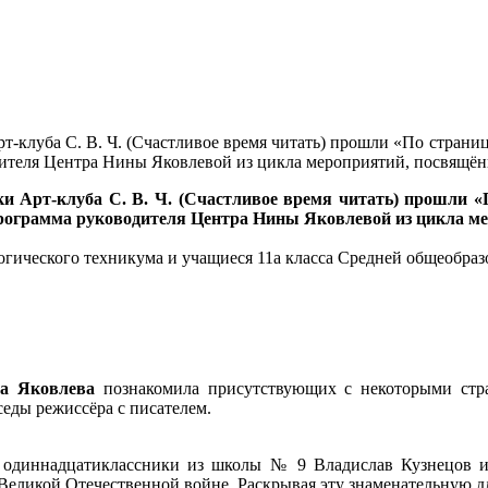
рт-клуба С. В. Ч. (Счастливое время читать) прошли «По стран
дителя Центра Нины Яковлевой из цикла мероприятий, посвящён
ки Арт-клуба С. В. Ч. (Счастливое время читать) прошли
у программа руководителя Центра Нины Яковлевой из цикла 
огического техникума и учащиеся 11а класса Средней общеобра
на Яковлева
познакомила присутствующих с некоторыми стр
еды режиссёра с писателем.
одиннадцатиклассники из школы № 9 Владислав Кузнецов и
ликой Отечественной войне. Раскрывая эту знаменательную для