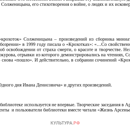
Солженицына, его стихотворения о войне, о людях и их исковерк
«крохоток» Солженицына – произведений из сборника миниат
 обозрении» в 1999 году писала о «Крохотках»: «…Со свойстве
 об освобождении от страха смерти, о красоте и творчестве. Н
окурова, отрывки из которого демонстрировались на чтениях, С
 – снова «пошло». И действительно, в собрании сочинений «Крох
Одного дня Ивана Денисовича» и других произведений.
иблиотеке используется не впервые. Творческие заседания в Арт
уденты и пользователи библиотеки вместе читали «Жизнь Арсень