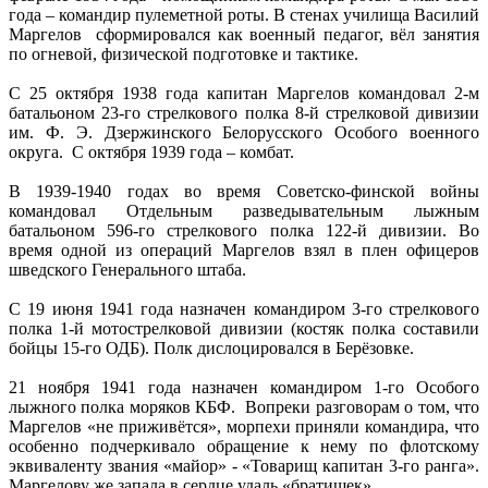
года – командир пулеметной роты. В стенах училища Василий
Маргелов сформировался как военный педагог, вёл занятия
по огневой, физической подготовке и тактике.
С 25 октября 1938 года капитан Маргелов командовал 2-м
батальоном 23-го стрелкового полка 8-й стрелковой дивизии
им. Ф. Э. Дзержинского Белорусского Особого военного
округа. С октября 1939 года – комбат.
В 1939-1940 годах во время Советско-финской войны
командовал Отдельным разведывательным лыжным
батальоном 596-го стрелкового полка 122-й дивизии. Во
время одной из операций Маргелов взял в плен офицеров
шведского Генерального штаба.
С 19 июня 1941 года назначен командиром 3-го стрелкового
полка 1-й мотострелковой дивизии (костяк полка составили
бойцы 15-го ОДБ). Полк дислоцировался в Берёзовке.
21 ноября 1941 года назначен командиром 1-го Особого
лыжного полка моряков КБФ. Вопреки разговорам о том, что
Маргелов «не приживётся», морпехи приняли командира, что
особенно подчеркивало обращение к нему по флотскому
эквиваленту звания «майор» - «Товарищ капитан 3-го ранга».
Маргелову же запала в сердце удаль «братишек».