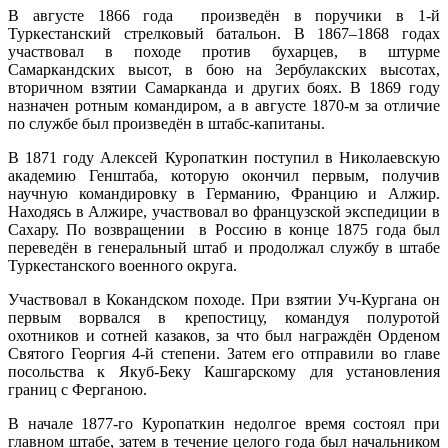
В августе 1866 года произведён в поручики в 1-й
Туркестанский стрелковый батальон. В 1867–1868 годах
участвовал в походе против бухарцев, в штурме
Самаркандских высот, в бою на Зербулакских высотах,
вторичном взятии Самарканда и других боях. В 1869 году
назначен ротным командиром, а в августе 1870-м за отличие
по службе был произведён в штабс-капитаны.
В 1871 году Алексей Куропаткин поступил в Николаевскую
академию Генштаба, которую окончил первым, получив
научную командировку в Германию, Францию и Алжир.
Находясь в Алжире, участвовал во французской экспедиции в
Сахару. По возвращении в Россию в конце 1875 года был
переведён в генеральный штаб и продолжал службу в штабе
Туркестанского военного округа.
Участвовал в Кокандском походе. При взятии Уч-Кургана он
первым ворвался в крепостицу, командуя полуротой
охотников и сотней казаков, за что был награждён Орденом
Святого Георгия 4-й степени. Затем его отправили во главе
посольства к Якуб-Беку Кашгарскому для установления
границ с Ферганою.
В начале 1877-го Куропаткин недолгое время состоял при
главном штабе, затем в течение целого года был начальником