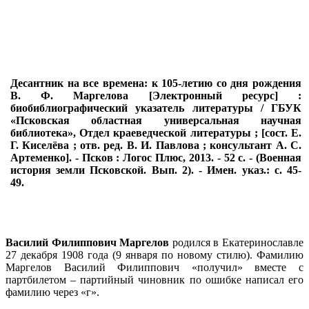
Десантник на все времена: к 105-летию со дня рождения
В. Ф. Маргелова [Электронный ресурс] :
биобиблиографический указатель литературы / ГБУК
«Псковская областная универсальная научная
библиотека», Отдел краеведческой литературы ; [сост. Е.
Г. Киселёва ; отв. ред. В. И. Павлова ; консультант А. С.
Артеменко]. - Псков : Логос Плюс, 2013. - 52 с. - (Военная
история земли Псковской. Вып. 2). - Имен. указ.: с. 45-
49.
Василий Филиппович Маргелов
родился в Екатеринославле
27 декабря 1908 года (9 января по новому стилю). Фамилию
Маргелов Василий Филиппович «получил» вместе с
партбилетом – партийный чиновник по ошибке написал его
фамилию через «г».