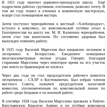
В 1921 году окончил церковно-приходскую школу. Ещё
подростком работал грузчиком, плотником, развозил почту. В
том же году пошел в ученики в кожевенную мастерскую,
вскоре стал помощником мастера.
Затем поступил чернорабочим в местный «Хлебопродукт»,
вступил в комсомол, по комсомольской путёвке уехал в
Екатеринослав на шахту им. М. И. Калинина чернорабочим,
затем стал там коногоном. По состоянию здоровья был
вынужден поменять работу.
В 1925 году Василий Маргелов был направлен лесником в
леспромхоз в Белоруссию. Ежедневно осматривал
многокилометровые лесные угодья. Говорят, благодаря
стараниям Маргелова через некоторое время на его участок
уже никто из браконьеров не посягал.
Через два года он стал председателем рабочего комитета
леспромхоза – СХЛР в Костюковичах. Был избран членом
местного Совета, назначен председателем налоговой
комиссии, уполномоченным по комсомольской линии по
работе среди батраков и по военной работе.
В сентябре 1928 года Василия Маргелова призвали в Рабоче-
Крестьянскую Красную Армию и по путёвке комсомола