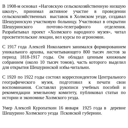
В 1908-м основал «Наговскую сельскохозяйственную низшую
школу», принимал активное участие в проведении
сельскохозяйственных выставок в Холмском уезде, создавал
Шешуринскую участковую больницу. Участвовал в открытии
Шешуринского почтово-телеграфного отделения.
Разрабатывал проект «Холмского народного музея», читал
просветительские лекции, вел курсы по агрономии.
С 1917 года Алексей Николаевич занимался формированием
уникального архива, насчитывающего 800 тысяч листов за
период 1818-1917 годы. Он обладал ценным книжным
собранием (около 10 тысяч томов), часть которого выделил
для открытия Шешуринской избы-читальни.
С 1920 по 1922 годы состоял корреспондентом Центрального
географического музея, подготовил к печати свои
воспоминания. Составлял рукописи учебных пособий и
рекомендации земельному комитету, публиковал статьи по
истории и экономике Холмского уезда.
Умер Алексей Куропаткин 16 января 1925 года в деревне
Шешурино Холмского уезда Псковской губернии.