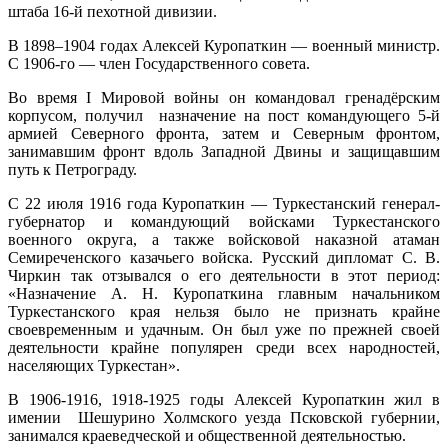
штаба 16-й пехотной дивизии.
В 1898–1904 годах Алексей Куропаткин — военный министр.
С 1906-го — член Государственного совета.
Во время I Мировой войны он командовал гренадёрским
корпусом, получил назначение на пост командующего 5-й
армией Северного фронта, затем и Северным фронтом,
занимавшим фронт вдоль Западной Двины и защищавшим
путь к Петрограду.
С 22 июля 1916 года Куропаткин — Туркестанский генерал-
губернатор и командующий войсками Туркестанского
военного округа, а также войсковой наказной атаман
Семиреченского казачьего войска. Русский дипломат С. В.
Чиркин так отзывался о его деятельности в этот период:
«Назначение А. Н. Куропаткина главным начальником
Туркестанского края нельзя было не признать крайне
своевременным и удачным. Он был уже по прежней своей
деятельности крайне популярен среди всех народностей,
населяющих Туркестан».
В 1906-1916, 1918-1925 годы Алексей Куропаткин жил в
имении Шешурино Холмского уезда Псковской губернии,
занимался краеведческой и общественной деятельностью.