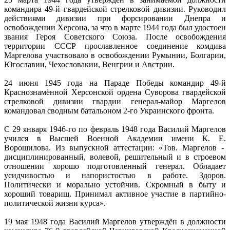
командира 49-й гвардейской стрелковой дивизии. Руководил
действиями дивизии при форсировании Днепра и
освобождении Херсона, за что в марте 1944 года был удостоен
звания Героя Советского Союза. После освобождения
территории СССР прославленное соединение комдива
Маргелова участвовало в освобождении Румынии, Болгарии,
Югославии, Чехословакии, Венгрии и Австрии.
24 июня 1945 года на Параде Победы командир 49-й
Краснознамённой Херсонской ордена Суворова гвардейской
стрелковой дивизии гвардии генерал-майор Маргелов
командовал сводным батальоном 2-го Украинского фронта.
С 29 января 1946-го по февраль 1948 года Василий Маргелов
учился в Высшей Военной Академии имени К. Е.
Ворошилова. Из выпускной аттестации: «Тов. Маргелов -
дисциплинированный, волевой, решительный и в строевом
отношении хорошо подготовленный генерал. Обладает
усидчивостью и напористостью в работе. Здоров.
Политически и морально устойчив. Скромный в быту и
хороший товарищ. Принимал активное участие в партийно-
политической жизни курса».
19 мая 1948 года Василий Маргелов утверждён в должности