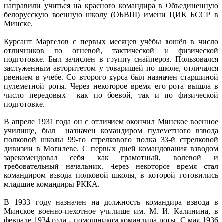
направили учиться на красного командира в Объединенную
белорусскую военную школу (ОБВШ) имени ЦИК БССР в
Минске.
Курсант Маргелов с первых месяцев учёбы вошёл в число
отличников по огневой, тактической и физической
подготовке. Был зачислен в группу снайперов. Пользовался
заслуженным авторитетом у товарищей по школе, отличался
рвением в учебе. Со второго курса был назначен старшиной
пулеметной роты. Через некоторое время его рота вышла в
число передовых как по боевой, так и по физической
подготовке.
В апреле 1931 года он с отличием окончил Минское военное
училище, был назначен командиром пулеметного взвода
полковой школы 99-го стрелкового полка 33-й стрелковой
дивизии в Могилеве. С первых дней командования взводом
зарекомендовал себя как грамотный, волевой и
требовательный начальник. Через некоторое время стал
командиром взвода полковой школы, в которой готовились
младшие командиры РККА.
В 1933 году назначен на должность командира взвода в
Минское военно-пехотное училище им. М. И. Калинина, в
феврале 1934 года - помощником командира роты. С мая 1936