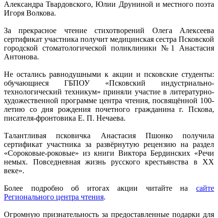
Александра Твардовского, Юлии Друниной и местного поэта
Игоря Волкова.
За прекрасное чтение стихотворений Олега Алексеева
сертификат участника получит медицинская сестра Псковской
городской стоматологической поликлиники №1 Анастасия
Антонова.
Не остались равнодушными к акции и псковские студенты:
обучающиеся ГБПОУ «Псковский индустриально-
технологический техникум» приняли участие в литературно-
художественной программе центра чтения, посвящённой 100-
летию со дня рождения почетного гражданина г. Пскова,
писателя-фронтовика Е. П. Нечаева.
Талантливая псковичка Анастасия Пшонко получила
сертификат участника за развёрнутую рецензию на раздел
«Сороковые-роковые» из книги Виктора Бердинских «Речи
немых. Повседневная жизнь русского крестьянства в ХХ
веке».
Более подробно об итогах акции читайте на
сайте
Регионального центра чтения
.
Огромную признательность за предоставленные подарки для