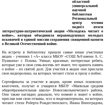
областной
универсальной
научной
библиотеки
Региональный
центр чтения
подвёл итоги
литературно-патриотической акции «Молодежь читает о
войне», которая объединила неравнодушных молодых
псковичей в единой миссии сохранения священной памяти
о Великой Отечественной войне.
На встречу в библиотеку пришли самые юные участники
акции – ученики 1 «А» класса МБОУ «СОШ №9 имени А. С.
Пушкина» г. Пскова. Умные, красивые, интересные ребята,
которые уже в свои семь-восемь лет знают, что хранить память
о войне – их святой долг. Для участия в акции они прислали
свои видеоролики, на которых читают стихи и прозу о войне.
Сертификаты за участие в акции, кроме юных псковских
книгочеев, получат и учащиеся МБОУ «Маевская средняя
общеобразовательная школа» Новосокольнического района.
Они также наглядно доказали, что помнят и знают о войне,
прислав нам свои отзывы, эссе и видеоматериалы, на которых
читают стихи Роберта Рождественского, Ивана Виноградова,