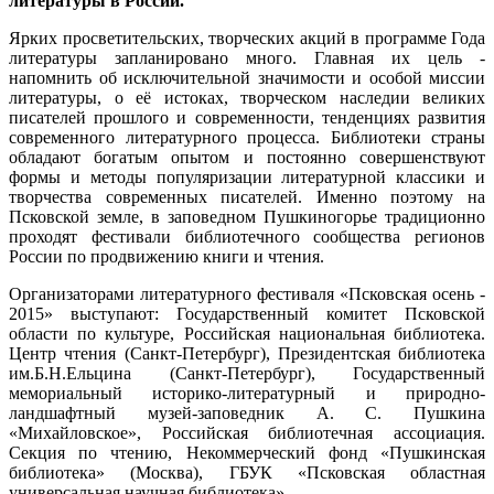
литературы в России.
Ярких просветительских, творческих акций в программе Года
литературы запланировано много. Главная их цель -
напомнить об исключительной значимости и особой миссии
литературы, о её истоках, творческом наследии великих
писателей прошлого и современности, тенденциях развития
современного литературного процесса. Библиотеки страны
обладают богатым опытом и постоянно совершенствуют
формы и методы популяризации литературной классики и
творчества современных писателей. Именно поэтому на
Псковской земле, в заповедном Пушкиногорье традиционно
проходят фестивали библиотечного сообщества регионов
России по продвижению книги и чтения.
Организаторами литературного фестиваля «Псковская осень -
2015» выступают: Государственный комитет Псковской
области по культуре, Российская национальная библиотека.
Центр чтения (Санкт-Петербург), Президентская библиотека
им.Б.Н.Ельцина (Санкт-Петербург), Государственный
мемориальный историко-литературный и природно-
ландшафтный музей-заповедник А. С. Пушкина
«Михайловское», Российская библиотечная ассоциация.
Секция по чтению, Некоммерческий фонд «Пушкинская
библиотека» (Москва), ГБУК «Псковская областная
универсальная научная библиотека».