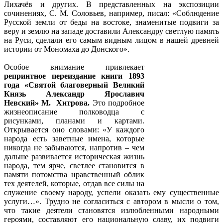
Лихачёв и других. В представленных на экспозиции
сочинениях, С. М. Соловьев, например, писал: «Соблюдение
Русской земли от беды на востоке, знаменитые подвиги за
веру и землю на западе доставили Александру светлую память
на Руси, сделали его самым видным лицом в нашей древней
истории от Мономаха до Донского».
Особое внимание привлекает
репринтное переиздание книги 1893
года «Святой благоверный Великий
Князь Александр Ярославич
Невский» М. Хитрова.
Это подробное
жизнеописание полководца с
рисунками, планами и картами.
Открывается оно словами: «У каждого
народа есть заветные имена, которые
никогда не забываются, напротив – чем
дальше развивается историческая жизнь
народа, тем ярче, светлее становится в
памяти потомства нравственный облик
тех деятелей, которые, отдав все силы на
служение своему народу, успели оказать ему существенные
услуги…». Трудно не согласиться с автором в мысли о том,
что такие деятели становятся излюбленными народными
героями, составляют его национальную славу, их подвиги