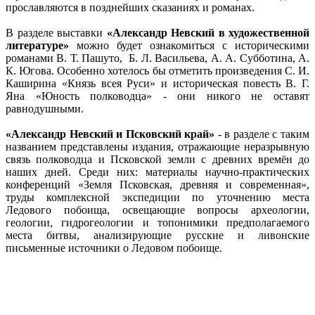
прославляются в позднейших сказаниях и романах.
В разделе выставки
«Александр Невский в художественной
литературе»
можно будет ознакомиться с историческими
романами В. Т. Пашуто, Б. Л. Васильева, А. А. Субботина, А.
К. Югова. Особенно хотелось бы отметить произведения С. И.
Каширина «Князь всея Руси» и историческая повесть В. Г.
Яна «Юность полководца» - они никого не оставят
равнодушными.
«Александр Невский и Псковский край»
- в разделе с таким
названием представлены издания, отражающие неразрывную
связь полководца и Псковской земли с древних времён до
наших дней. Среди них: материалы научно-практических
конференций «Земля Псковская, древняя и современная»,
труды комплексной экспедиции по уточнению места
Ледового побоища, освещающие вопросы археологии,
геологии, гидрогеологии и топонимики предполагаемого
места битвы, анализирующие русские и ливонские
письменные источники о Ледовом побоище.