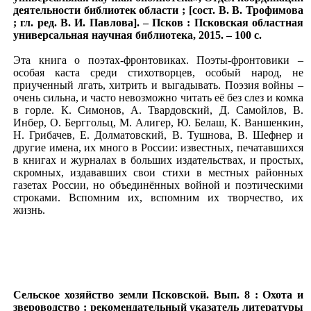
деятельности библиотек области ; [сост. В. В. Трофимова
; гл. ред. В. И. Павлова]. – Псков : Псковская областная
универсальная научная библиотека, 2015. – 100 с.
Эта книга о поэтах-фронтовиках. Поэты-фронтовики –
особая каста среди стихотворцев, особый народ, не
приученный лгать, хитрить и выгадывать. Поэзия войны –
очень сильна, и часто невозможно читать её без слез и комка
в горле. К. Симонов, А. Твардовский, Д. Самойлов, В.
Инбер, О. Берггольц, М. Алигер, Ю. Белаш, К. Ваншенкин,
Н. Грибачев, Е. Долматовский, В. Тушнова, В. Шефнер и
другие имена, их много в России: известных, печатавшихся
в книгах и журналах в больших издательствах, и простых,
скромных, издававших свои стихи в местных районных
газетах России, но объединённых войной и поэтическими
строками. Вспомним их, вспомним их творчество, их
жизнь.
Сельское хозяйство земли Псковской. Вып. 8 : Охота и
звероводство : рекомендательный указатель литературы