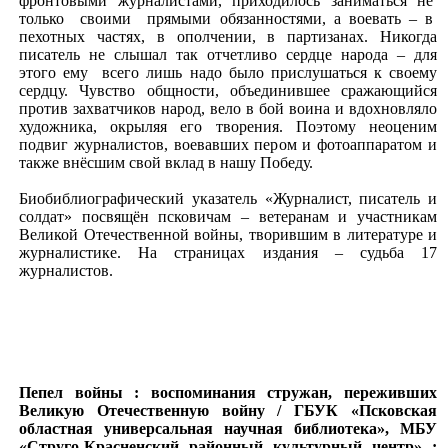
фронтовыми журналистами, приходилось заниматься не
только своими прямыми обязанностями, а воевать – в
пехотных частях, в ополчении, в партизанах. Никогда
писатель не слышал так отчетливо сердце народа – для
этого ему всего лишь надо было прислушаться к своему
сердцу. Чувство общности, объединившее сражающийся
против захватчиков народ, вело в бой воина и вдохновляло
художника, окрыляя его творения. Поэтому неоценим
подвиг журналистов, воевавших пером и фотоаппаратом и
также внёсшим свой вклад в нашу Победу.
Биобиблиографический указатель «Журналист, писатель и
солдат» посвящён псковичам – ветеранам и участникам
Великой Отечественной войны, творившим в литературе и
журналистике. На страницах издания – судьба 17
журналистов.
Пепел войны : воспоминания стружан, переживших
Великую Отечественную войну / ГБУК «Псковcкая
областная универсальная научная библиотека», МБУ
«Струго-Красненский районный культурный центр» ;