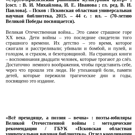
[сост. : В. И. Михайлова, И. Е. Иванова ; гл. ред. В. И.
Павлова]. – Псков : Псковская областная универсальная
научная библиотека, 2015. – 44 с. : ил. – (70-летию
Великой Победы посвящается).
Великая Отечественная война... Это самое страшное горе
ХХ века. Дети войны – это последние свидетели того
страшного времени. Их детство – это время, которое
сжигали и расстреливали; убивали и бомбой, и пулей, и
голодом, и страхом, и безотцовщиной. На страницах книги
– воспоминания двадцати человек, которые трогают до слёз.
Достаточно немного воображения, чтобы представить себе,
через что прошли эти люди. Не утихающей боли, памяти
детей, которые пережили трагические дни и годы,
посвящено это издание.
«Всё преходяще, а поэзия – вечна» : поэты-юбиляры
Великой Отечественной войны : методические
рекомендации / ГБУК «Псковская областная
универсальная научная библиотека», Отдел координации