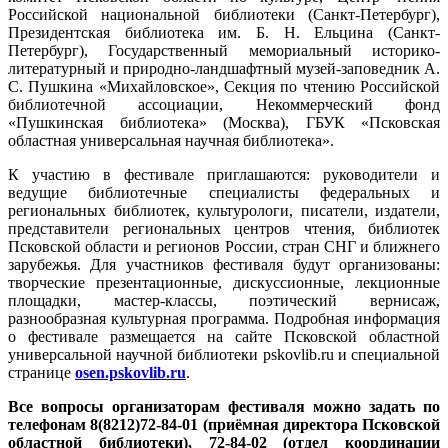
Российской национальной библиотеки (Санкт-Петербург),
Президентская библиотека им. Б. Н. Ельцина (Санкт-
Петербург), Государственный мемориальный историко-
литературный и природно-ландшафтный музей-заповедник А.
С. Пушкина «Михайловское», Секция по чтению Российской
библиотечной ассоциации, Некоммерческий фонд
«Пушкинская библиотека» (Москва), ГБУК «Псковская
областная универсальная научная библиотека».
К участию в фестивале приглашаются: руководители и
ведущие библиотечные специалисты федеральных и
региональных библиотек, культурологи, писатели, издатели,
представители региональных центров чтения, библиотек
Псковской области и регионов России, стран СНГ и ближнего
зарубежья. Для участников фестиваля будут организованы:
творческие презентационные, дискуссионные, лекционные
площадки, мастер-классы, поэтический вернисаж,
разнообразная культурная программа. Подробная информация
о фестивале размещается на сайте Псковской областной
универсальной научной библиотеки pskovlib.ru и специальной
странице
osen.pskovlib.ru
.
Все вопросы организаторам фестиваля можно задать по
телефонам 8(8212)72-84-01 (приёмная директора Псковской
областной библиотеки), 72-84-02 (отдел координации