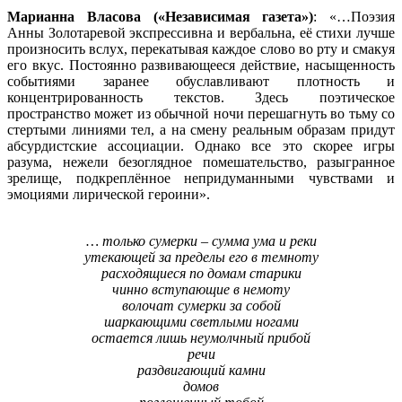
Марианна Власова («Независимая газета»)
: «…Поэзия
Анны Золотаревой экспрессивна и вербальна, её стихи лучше
произносить вслух, перекатывая каждое слово во рту и смакуя
его вкус. Постоянно развивающееся действие, насыщенность
событиями заранее обуславливают плотность и
концентрированность текстов. Здесь поэтическое
пространство может из обычной ночи перешагнуть во тьму со
стертыми линиями тел, а на смену реальным образам придут
абсурдистские ассоциации. Однако все это скорее игры
разума, нежели безоглядное помешательство, разыгранное
зрелище, подкреплённое непридуманными чувствами и
эмоциями лирической героини».
… только сумерки – сумма ума и реки
утекающей за пределы его в темноту
расходящиеся по домам старики
чинно вступающие в немоту
волочат сумерки за собой
шаркающими светлыми ногами
остается лишь неумолчный прибой
речи
раздвигающий камни
домов