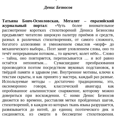
Денис Безносов
Татьяна Бонч-Осмоловская, Мегалит – евразийский
журнальный портал
: «Чуть более внимательное
рассмотрение коротких стихотворений Дениса Безносова
предъявляет читателю широкую палитру приёмов и средств,
разных в различных стихотворениях, от самого сложного,
богатого аллюзиями и умножением смыслов «морф» до
механического выбора... Поэт занят уловлением слова, оно то
течёт непрерывным потоком.., то щекочет, колет нёбо... Слово
– тайна, оно повторяется, переписывается … и всё равно
остаётся непонятым… Сумасшедшие преобразования
производятся поэтом посредством звуковых подстановок, в
твёрдой памяти и здравом уме. Внутренние мотивы, ключи к
текстам скрыты, и как принято у мастера, каждый раз разные.
Используемые методы – достаточно традиционны, это,
оксюморонно говоря, классический авангард как
опробованное альпинистское снаряжение, которому можно
довериться при восхождении. С ними Денис Безносов
движется во времени, расставляя метки пройденных шагов,
стихотворений, в каждом из которых ткань языка разрушается,
развязывается до нитей, до единиц поэтического днк и
соединяется, из смерти в бессмертие стихотворения.