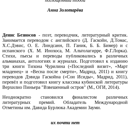
поглощенный тобой
Анна Золотарёва
Денис Безносов
- поэт, переводчик, литературный критик.
Занимается переводом с английского (Д. Гаскойн, Д.Томас,
Х.С.Дэвис, О. Е. Линдсанн, П. Ганик, Б. Б. Бимер) и с
испанского (Х. М. Инохоса, М. Альтолагирре, Ф.Г.Лорка).
Стихи, пьесы и переводы публиковались в различных
альманахах, антологиях и журналах. Подготовил к изданию
три книги Тихона Чурилина («Последний визит», «Март
младенец» и «Весна после смерти», Мадрид, 2011) и книгу
переводов Дэвида Гаскойна («Сон Исиды», Мадрид, 2011),
перевёл и подготовил книгу классика кубинской литературы
Верхилио Пиньера "Взвешенный остров" (М., ОГИ, 2014).
Неоднократно становился финалистом различных
литературных премий. Обладатель Международной
Отметины им. Давида Бурлюка Академии Зауми.
их почти нет