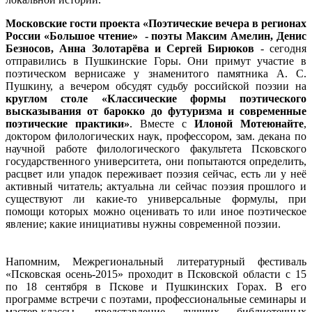
Московские гости проекта «Поэтические вечера в регионах
России «Большое чтение» - поэты Максим Амелин, Денис
Безносов, Анна Золотарёва и Сергей Бирюков
- сегодня
отправились в Пушкинские Горы. Они примут участие в
поэтическом вернисаже у знаменитого памятника А. С.
Пушкину, а вечером обсудят судьбу российской поэзии на
круглом столе «Классические формы поэтического
высказывания от барокко до футуризма и современные
поэтические практики»
. Вместе с
Илоной Мотеюнайте
,
доктором филологических наук, профессором, зам. декана по
научной работе филологического факультета Псковского
государственного университета, они попытаются определить,
расцвет или упадок переживает поэзия сейчас, есть ли у неё
активный читатель; актуальна ли сейчас поэзия прошлого и
существуют ли какие-то универсальные формулы, при
помощи которых можно оценивать то или иное поэтическое
явление; какие инициативы нужны современной поэзии.
Напомним, Межрегиональный литературный фестиваль
«Псковская осень-2015» проходит в Псковской области с 15
по 18 сентября в Пскове и Пушкинских Горах. В его
программе встречи с поэтами, профессиональные семинары и
мастер-классы, представление лучших библиотечных