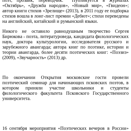
поэт, прозаик, переводчик. Публикуется в
журналах
«Октябрь», «Дружба народов», «Новый мир», «Гвидеон»;
автор книги стихов «Зрелище» (2013), в 2011 году ее подборка
стихов вошла в лонг-лист премии «Дебют»; стихи переведены
на английский, китайский и румынский языки.
Никого не оставило равнодушным творчество Сергея
Бирюкова - поэта, литературоведа, кандидата филологических
наук, доктора культурологии, исследователя русского и
зарубежного авангарда; автора книг по поэтике, истории и
теории авангарда, более десяти поэтических книг: «Поэзиз»
(2009), «Звучарность» (2013) др.
По окончании Открытия московские гости провели
поэтический семинар для начинающих псковских поэтов, в
котором приняли участие школьники и студенты
филологического факультета Псковского Государственного
университета.
16 сентября мероприятия «Поэтических вечеров в России»