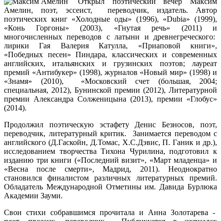
Открыл поэтический вечер Максим
Амелин, поэт, эссеист, переводчик, издатель. Автор
поэтических книг «Холодные оды» (1996), «Dubia» (1999),
«Конь Горгоны» (2003), «Гнутая речь» (2011) и
многочисленных переводов с латыни и древнегреческого:
лирики Гая Валерия Катулла, «Приаповой книги»,
«Победных песен» Пиндара, классических и современных
английских, итальянских и грузинских поэтов; лауреат
премий «Антибукер»
(1998), журналов «Новый мир» (1998) и
«Знамя» (2010), «Московский счет (большая, 2004;
специальная, 2012), Бунинской премии (2012), Литературной
премии Александра Солженицына (2013), премии «Глобус»
(2014).
Продолжил поэтическую эстафету Денис Безносов, поэт,
переводчик, литературный критик. Занимается переводом с
английского (Д.Гаскойн, Д.Томас, Х.С.Дэвис, П. Ганик и др.),
исследованием творчества Тихона Чурилина, подготовил к
изданию три книги («Последний визит», «Март младенца» и
«Весна после смерти», Мадрид, 2011). Неоднократно
становился финалистом различных литературных премий.
Обладатель Международной Отметины им. Давида Бурлюка
Академии Зауми.
Свои стихи собравшимся прочитала и Анна Золотарева -