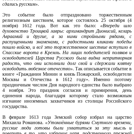
сдались русским»
.
Это событие было отпраздновано торжественным
религиозным шествием, которое состоялось 25 октября (4
ноября) 1612 года. Вот как это было:
«Впереди шло
духовенство Троицкой лавры: архимандрит Дионисий, келарь
Авраамий и другие, а за ними стройными рядами, с
распущенными знаменами, с радостными кликами победы
пошло войско, и всё это торжественное шествие вступило в
Спасские ворота в Кремль. На лицах победителей поляков и
освободителей Царства Русского была видна непритворная
радость, что они исполнили долг свой и сдержали клятву
освободить любезное отечество»
. Так описывается событие в
книге «Гражданин Минин и князь Пожарский, освободители
Москвы и Отечества в 1612 году». Именно поэтому
праздничным числом Дня народного единства было выбрано
4 ноября. Это праздник согласия и примирения, день
единения народа, благодаря которому стало возможным
изгнание иноземных захватчиков из столицы Российского
государства.
В феврале 1613 года Земский собор избрал на царство
Михаила Романова.
«Утомлённые бурями Смутного времени,
русские люди готовы были ухватиться за эту мысль и
поверить в то, что избрание царя, родственного прежней