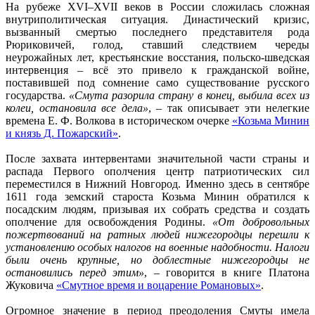
На рубеже XVI–XVII веков в России сложилась сложная
внутриполитическая ситуация. Династический кризис,
вызванный смертью последнего представителя рода
Рюриковичей, голод, ставший следствием череды
неурожайных лет, крестьянские восстания, польско-шведская
интервенция – всё это привело к гражданской войне,
поставившей под сомнение само существование русского
государства.
«Смута разорила страну в конец, выбила всех из
колеи, остановила все дела»
, – так описывает эти нелегкие
времена Е. Ф. Волкова в историческом очерке
«Козьма Минин
и князь Д. Пожарский»
.
После захвата интервентами значительной части страны и
распада Первого ополчения центр патриотических сил
переместился в Нижний Новгород. Именно здесь в сентябре
1611 года земский староста Козьма Минин обратился к
посадским людям, призывая их собрать средства и создать
ополчение для освобождения Родины.
«От добровольных
пожертвований на ратных людей нижегородцы перешли к
установлению особых налогов на военные надобности. Налоги
были очень крупные, но доблестные нижегородцы не
остановились перед этим»
, – говорится в книге Платона
Жуковича
«Смутное время и воцарение Романовых»
.
Огромное значение в период преодоления Смуты имела