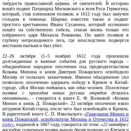
твёрдость православной церкви, её святителей. В историю
вошёл подвиг Патриарха Московского и всея Руси Гермогена,
который, став пленником поляков, в 1612 году был замучен
голодом в темнице. Широко известен также и подвиг
простого крестьянина Ивана Сусанина, который осознанно
пошёл на собственную гибель, спасая жизнь только что
избранного царя Михаила Романова. Он завёл поляков в
глубину непроходимого леса, где впоследствии подвергся
жестоким пыткам и был убит.
22–26 октября (1–5 ноября) 1612 года произошли
долгожданные и важные события для русского народа –
объединённое народное ополчение под предводительством
Козьмы Минина и князя Дмитрия Пожарского освободило
Москву от польских захватчиков. Именно объединение сил
позволило ополчению одержать победу в Кремле и Китай-
городе.
«Вся Москва поднялась как один человек. Положение
поляков с приходом новых русских отрядов делалось
отчаянным»
, – говорится в книге Е. Ф. Волковой «Козьма
Минин и князь Д. Пожарский». 22 октября ополчение взяло
штурмом Китай-город, после чего был освобождён и Кремль.
В раритетной книге С. П. Извольского
«Гражданин Минин и
князь Пожарский, освободители Москвы и Отечества в 1612
году»
, изданной в 1867 году, говорится об этом:
«22 октября с
восходом солнечным поляки вышли двумя полками из Кремля и