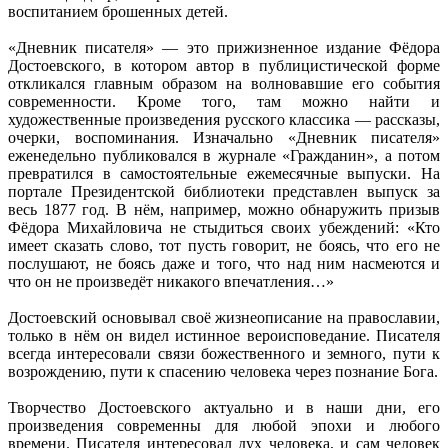
воспитанием брошенных детей.
«Дневник писателя» — это прижизненное издание Фёдора
Достоевского, в котором автор в публицистической форме
откликался главным образом на волновавшие его события
современности. Кроме того, там можно найти и
художественные произведения русского классика — рассказы,
очерки, воспоминания. Изначально «Дневник писателя»
еженедельно публиковался в журнале «Гражданин», а потом
превратился в самостоятельные ежемесячные выпуски. На
портале Президентской библиотеки представлен выпуск за
весь 1877 год. В нём, например, можно обнаружить призыв
Фёдора Михайловича не стыдиться своих убеждений: «Кто
имеет сказать слово, тот пусть говорит, не боясь, что его не
послушают, не боясь даже и того, что над ним насмеются и
что он не произведёт никакого впечатления…»
Достоевский основывал своё жизнеописание на православии,
только в нём он видел истинное вероисповедание. Писателя
всегда интересовали связи божественного и земного, пути к
возрождению, пути к спасению человека через познание Бога.
Творчество Достоевского актуально и в наши дни, его
произведения современны для любой эпохи и любого
времени. Писателя интересовал дух человека, и сам человек