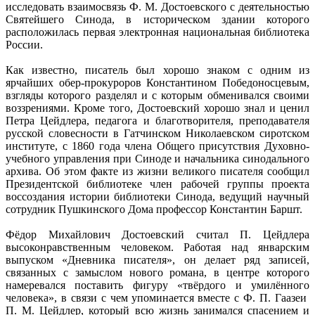
исследовать взаимосвязь Ф. М. Достоевского с деятельностью
Святейшего Синода, в историческом здании которого
расположилась первая электронная национальная библиотека
России.
Как известно, писатель был хорошо знаком с одним из
ярчайших обер-прокуроров Константином Победоносцевым,
взгляды которого разделял и с которым обменивался своими
воззрениями. Кроме того, Достоевский хорошо знал и ценил
Петра Цейдлера, педагога и благотворителя, преподавателя
русской словесности в Гатчинском Николаевском сиротском
институте, с 1860 года члена Общего присутствия Духовно-
учебного управления при Синоде и начальника синодального
архива. Об этом факте из жизни великого писателя сообщил
Президентской библиотеке член рабочей группы проекта
воссоздания истории библиотеки Синода, ведущий научный
сотрудник Пушкинского Дома профессор Константин Баршт.
Фёдор Михайлович Достоевский считал П. Цейдлера
высоконравственным человеком. Работая над январским
выпуском «Дневника писателя», он делает ряд записей,
связанных с замыслом нового романа, в центре которого
намеревался поставить фигуру «твёрдого и умилённого
человека», в связи с чем упоминается вместе с Ф. П. Гаазеи
П. М. Цейдлер, который всю жизнь занимался спасением и