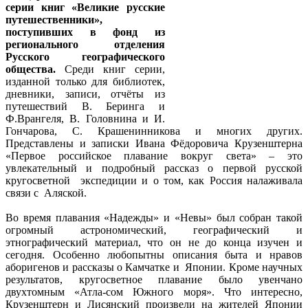
серии книг «Великие русские
путешественники»,
поступивших в фонд из
регионального отделения
Русского географического
общества.
Среди книг серии,
изданной только для библиотек,
дневники, записи, отчёты из
путешествий В. Беринга и
Ф.Врангеля, В. Головнина и И.
Гончарова, С. Крашенинникова и многих других.
Представлены и записки Ивана Фёдоровича Крузенштерна
«Первое российское плавание вокруг света» – это
увлекательный и подробный рассказ о первой русской
кругосветной экспедиции и о том, как Россия налаживала
связи с Аляской.
Во время плавания «Надежды» и «Невы» был собран такой
огромный астрономический, географический и
этнографический материал, что он не до конца изучен и
сегодня. Особенно любопытны описания быта и нравов
аборигенов и рассказы о Камчатке и Японии. Кроме научных
результатов, кругосветное плавание было увенчано
двухтомным «Атла-сом Южного моря». Что интересно,
Крузенштерн и Лисянский произвели на жителей Японии