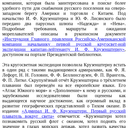
компании, которая была заинтересована в поиске более
удобного пути для снабжения русского поселения на северо-
западном берегу Америки и торговли с Китаем. Под
начальство И. Ф. Крузенштерна и Ю. Ф. Лисянского было
передано два парусных шлюпа «Надежда» и «Нева».
Подробные требования, маршруты и ожидания
мореплавателей описаны в рукописном документе
«Инструкция Главного правления Российско-Американской
компании начальнику первой русской кругосвет-ной
экспедиции капитан-лейтенанту И. Ф. Крузенштерну»
,
доступном на портале Президентской библиотеки.
Эта кругосветная экспедиция позволила Крузенштерну встать
в один ряд с такими выдающимися адмиралами, как Ф. Я.
Лефорт, Н. Н. Головин, Ф. Ф. Беллинсгаузен, Ф. П. Врангель,
Ф. П. Литке. Скрупулёзный отчёт Крузенштерна о трёхлетнем
плавании был переведён на все европейские языки. Его
«Атлас Южного моря» и «Дополнение» к нему и русскими, и
зарубежными исследователями были оценены как
выдающееся научное достижение, как огромный вклад в
развитие географических представлений о Тихом океане. В
издании
«Адмирал И. Ф. Крузенштерн. Первый русский
плаватель вокруг света»
отмечается: «Крузенштерн хотел
познакомить русский флот с океаном, хотел поднять его
значение в глазах морских держав, хотел развить качества