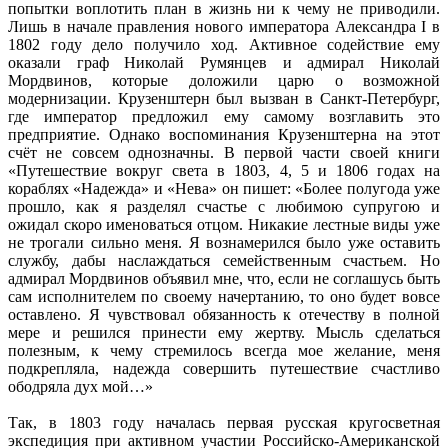
попытки воплотить план в жизнь ни к чему не приводили.
Лишь в начале правления нового императора Александра I в
1802 году дело получило ход. Активное содействие ему
оказали граф Николай Румянцев и адмирал Николай
Мордвинов, которые доложили царю о возможной
модернизации. Крузенштерн был вызван в Санкт-Петербург,
где император предложил ему самому возглавить это
предприятие. Однако воспоминания Крузенштерна на этот
счёт не совсем однозначны. В первой части своей книги
«Путешествие вокруг света в 1803, 4, 5 и 1806 годах на
кораблях «Надежда» и «Нева» он пишет: «Более полугода уже
прошло, как я разделял счастье с любимою супругою и
ожидал скоро именоваться отцом. Никакие лестные виды уже
не трогали сильно меня. Я вознамерился было уже оставить
службу, дабы наслаждаться семейственным счастьем. Но
адмирал Мордвинов объявил мне, что, если не соглашусь быть
сам исполнителем по своему начертанию, то оно будет вовсе
оставлено. Я чувствовал обязанность к отечеству в полной
мере и решился принести ему жертву. Мысль сделаться
полезным, к чему стремилось всегда мое желание, меня
подкрепляла, надежда совершить путешествие счастливо
ободряла дух мой…»
Так, в 1803 году началась первая русская кругосветная
экспедиция при активном участии Российско-Американской