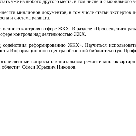
отать уже из любого другого места, в том числе и с мобильного у
ьмидесяти миллионов документов, в том числе статьи экспертов 
на и система garant.ru.
ественного контроля в сфере ЖКХ. В разделе «Просвещение» раз
в сфере контроля над деятельностью ЖКХ.
д содействия реформированию ЖКХ». Научиться использовать
ты Информационного центра областной библиотеки (ул. Профсою
гочисленные вопросы о капитальном ремонте многоквартирны
ой области» Сёмен Юрьевич Никонов.