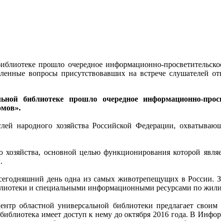
 библиотеке прошло очередное информационно-просветительско
енные вопросы присутствовавших на встрече слушателей отв
льной библиотеке прошло очередное информационно-прос
омов».
лей народного хозяйства Российской Федерации, охватывающ
го хозяйства, основной целью функционирования которой являе
.
сегодняшний день одна из самых животрепещущих в России. З
иблиотеки и специальными информационными ресурсами по жили
нтр областной универсальной библиотеки предлагает своим 
 библиотека имеет доступ к нему до октября 2016 года. В Инф