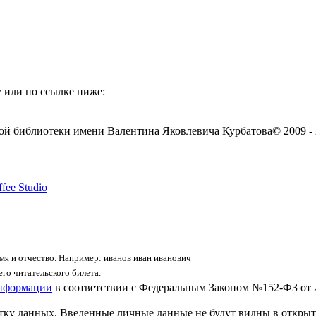
 или по ссылке ниже:
ой библиотеки имени Валентина Яковлевича Курбатова
© 2009 -
fee Studio
я и отчество. Например: иванов иван иванович
го читательского билета.
информации
в соответствии с Федеральным Законом №152-ФЗ от 
отку данных. Введенные личные данные не будут видны в открыт