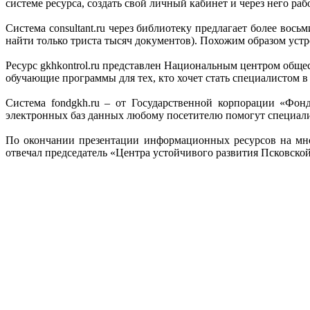
системе ресурса, создать свой личный кабинет и через него раб
Система consultant.ru через библиотеку предлагает более вос
найти только триста тысяч документов). Похожим образом устрое
Ресурс gkhkontrol.ru представлен Национальным центром общ
обучающие программы для тех, кто хочет стать специалистом 
Система fondgkh.ru – от Государственной корпорации «Фон
электронных баз данных любому посетителю помогут специалис
По окончании презентации информационных ресурсов на мно
отвечал председатель «Центра устойчивого развития Псковск