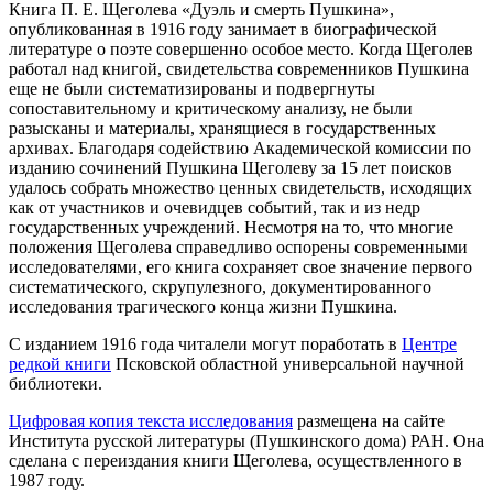
Книга П. Е. Щеголева «Дуэль и смерть Пушкина»,
опубликованная в 1916 году занимает в биографической
литературе о поэте совершенно особое место. Когда Щеголев
работал над книгой, свидетельства современников Пушкина
еще не были систематизированы и подвергнуты
сопоставительному и критическому анализу, не были
разысканы и материалы, хранящиеся в государственных
архивах. Благодаря содействию Академической комиссии по
изданию сочинений Пушкина Щеголеву за 15 лет поисков
удалось собрать множество ценных свидетельств, исходящих
как от участников и очевидцев событий, так и из недр
государственных учреждений. Несмотря на то, что многие
положения Щеголева справедливо оспорены современными
исследователями, его книга сохраняет свое значение первого
систематического, скрупулезного, документированного
исследования трагического конца жизни Пушкина.
С изданием 1916 года читалели могут поработать в
Центре
редкой книги
Псковской областной универсальной научной
библиотеки.
Цифровая копия текста исследования
размещена на сайте
Института русской литературы (Пушкинского дома) РАН. Она
сделана с переиздания книги Щеголева, осуществленного в
1987 году.