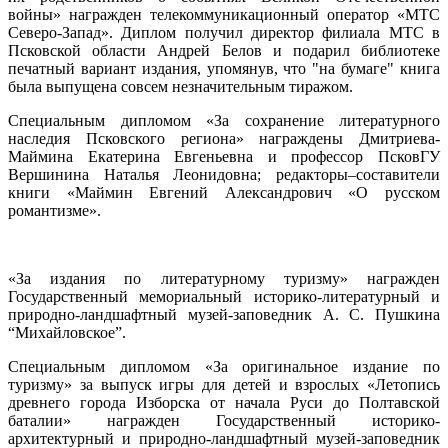
войны» награжден телекоммуникационный оператор «МТС
Северо-Запад». Диплом получил директор филиала МТС в
Псковской области Андрей Белов и подарил библиотеке
печатный вариант издания, упомянув, что "на бумаге" книга
была выпущена совсем незначительным тиражом.
Специальным дипломом «За сохранение литературного
наследия Псковского региона» награждены Дмитриева-
Маймина Екатерина Евгеньевна и профессор ПсковГУ
Вершинина Наталья Леонидовна; редакторы–составители
книги «Маймин Евгений Александрович «О русском
романтизме».
«За издания по литературному туризму» награжден
Государственный мемориальный историко-литературный и
природно-ландшафтный музей-заповедник А. С. Пушкина
“Михайловское”.
Специальным дипломом «За оригинальное издание по
туризму» за выпуск игры для детей и взрослых «Летопись
древнего города Изборска от начала Руси до Полтавской
баталии» награжден Государственный историко-
архитектурный и природно-ландшафтный музей-заповедник