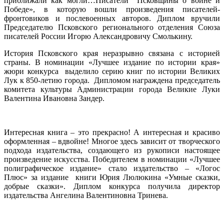
приближали как могли…Писатели Псковщины о войне и
Победе», в которую вошли произведения писателей-
фронтовиков и послевоенных авторов. Диплом вручили
Председателю Псковского регионального отделения Союза
писателей России Игорю Александровичу Смолькину.
История Псковского края неразрывно связана с историей
страны. В номинации «Лучшее издание по истории края»
жюри конкурса выделило серию книг по истории Великих
Лук к 850-летию города. Дипломом награждена председатель
комитета культуры Администрации города Великие Луки
Валентина Ивановна Зандер.
Интересная книга – это прекрасно! А интересная и красиво
оформленная – вдвойне! Многое здесь зависит от творческого
подхода издательства, создающего из рукописи настоящее
произведение искусства. Победителем в номинации «Лучшее
полиграфическое издание» стало издательство – «Логос
Плюс» за издание книги Юрия Люлюкина «Умные сказки,
добрые сказки». Диплом конкурса получила директор
издательства Ангелина Валентиновна Тринева.