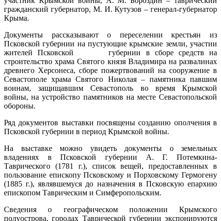
участник Крымской войны, А. М. Бороздин – таврический
гражданский губернатор, М. И. Кутузов – генерал-губернатор
Крыма.
Документы рассказывают о переселении крестьян из
Псковской губернии на пустующие крымские земли, участии
жителей Псковской губернии в сборе средств на
строительство храма Святого князя Владимира на развалинах
древнего Херсонеса, сборе пожертвований на сооружение в
Севастополе храма Святого Николая – памятника павшим
воинам, защищавшим Севастополь во время Крымской
войны, на устройство памятников на месте Севастопольской
обороны.
Ряд документов выставки посвящены созданию ополчения в
Псковской губернии в период Крымской войны.
На выставке можно увидеть документы о земельных
владениях в Псковской губернии А. Г. Потемкина-
Таврического (1781 г.), список вещей, предоставленных в
пользование епископу Псковскому и Порховскому Гермогену
(1885 г.), являвшемуся до назначения в Псковскую епархию
епископом Таврическим и Симферопольским.
Сведения о географическом положении Крымского
полуострова, городах Таврической губернии экспонируются