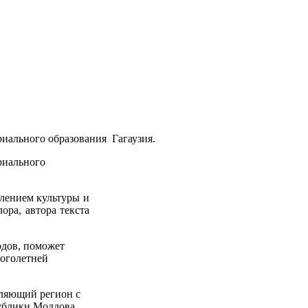
риального образования Гагаузия.
риального
лением культуры и
ора, автора текста
одов, поможет
ноголетней
еляющий регион с
публики Молдова,