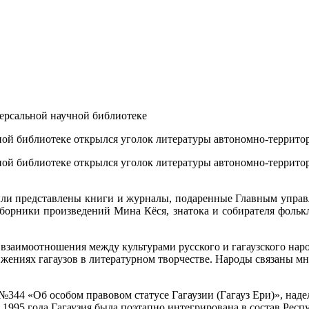
версальной научной библиотеке
ной библиотеке открылся уголок литературы автономно-террито
ной библиотеке открылся уголок литературы автономно-террито
ыли представлены книги и журналы, подаренные Главным управ
сборники произведений Мина Кёся, знатока и собирателя фолькл
 взаимоотношения между культурами русского и гагаузского нар
тижениях гагаузов в литературном творчестве. Народы связаны м
№344 «Об особом правовом статусе Гагаузии (Гагауз Ери)», над
1995 года Гагаузия была поэтапно интегрирована в состав Рес