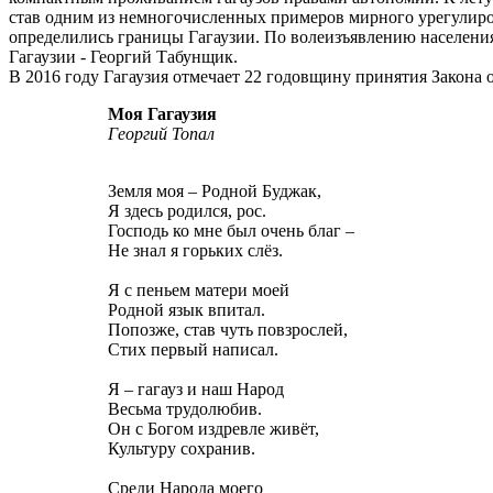
став одним из немногочисленных примеров мирного урегулир
определились границы Гагаузии. По волеизъявлению населения 
Гагаузии - Георгий Табунщик.
В 2016 году Гагаузия отмечает 22 годовщину принятия Закона о
Моя Гагаузия
Георгий Топал
Земля моя – Родной Буджак,
Я здесь родился, рос.
Господь ко мне был очень благ –
Не знал я горьких слёз.
Я с пеньем матери моей
Родной язык впитал.
Попозже, став чуть повзрослей,
Стих первый написал.
Я – гагауз и наш Народ
Весьма трудолюбив.
Он с Богом издревле живёт,
Культуру сохранив.
Среди Народа моего