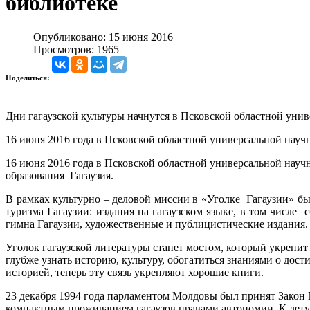
библиотеке
Опубликовано: 15 июня 2016
Просмотров: 1965
Поделиться:
Дни гагаузской культуры начнутся в Псковской областной уни
16 июня 2016 года в Псковской областной универсальной науч
16 июня 2016 года в Псковской областной универсальной науч
образования Гагаузия.
В рамках культурно – деловой миссии в «Уголке Гагаузии» б
туризма Гагаузии: издания на гагаузском языке, в том числе 
гимна Гагаузии, художественные и публицистические издания.
Уголок гагаузской литературы станет мостом, который укрепит
глубже узнать историю, культуру, обогатиться знаниями о дос
историей, теперь эту связь укрепляют хорошие книги.
23 декабря 1994 года парламентом Молдовы был принят Закон 
компактным проживанием гагаузов правами автономии. К лету 