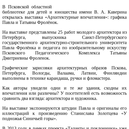
В Псковской областной
библиотеке для детей и юношества имени В. А. Каверина
открылась выставка «Архитектурные впечатления»: графика
Павла и Татьяны Фролёнок.
На выставке представлены 25 работ молодого архитектора из
Петербурга, выпускника Санкт-Петербургского
государственного архитектурно-строительного университета
Павла Фролёнка и педагога по изобразительному искусству
Псковского Педагогического Комплекса Татьяны
Дмитриевны Фроленок.
Графические зарисовки архитектурных образов Пскова,
Петербурга, Вологды, Валаама, Латвии, Финляндии
выполнены в технике карандаша, ручки и фломастера.
Как авторы увидели одни и те же здания, сходны их
впечатления или различны? У посетителей есть возможность
сравнить два взгляда: архитектора и художника.
На выставке экспонируются штудии Павла и оригиналы его
иллюстраций к произведению Станислава Золотцева «У
подножья Синичьей горы».
В 2013 году в рамках проекта «Таланты и поклонники» уже