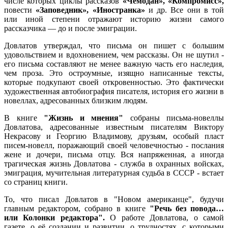
числе которых циклы рассказов
«Че­модан»,
«Компромисс»,
повести
«Заповедник»,
«Иностранка»
и др. Все они в той
или иной степени отражают историю жизни самого
рассказчика — до и пос­ле эмиграции.
Довлатов утверждал, что письма он пишет с большим
удовольствием и вдохновением, чем рассказы. Он не шутил -
его письма составляют не менее важную часть его наследия,
чем проза. Это остроумные, изящно написанные тексты,
которые подкупают своей откровенностью. Это фактически
художественная автобиография писателя, история его жизни в
новеллах, адресованных близким людям.
В книге
"Жизнь и мнения"
собраны письма-новеллы
Довлатова, адресованные известным писателям Виктору
Некрасову и Георгию Владимову, друзьям, особый пласт
писем-новелл, поражающий своей человечностью - послания
жене и дочери, письма отцу. Вся напряженная, а иногда
трагическая жизнь Довлатова - служба в охранных войсках,
эмиграция, мучительная литературная судьба в СССР - встает
со страниц книги.
То, что писал Довлатов в "Новом американце", будучи
главным редактором, собрано в книге
"Речь без повода…
или Колонки редактора".
О работе Довлатова, о самой
газете, о её создании и развитии, о трудностях, с которыми