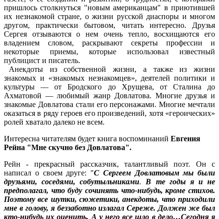
пришлось столкнуться "новым американцам" в приютившей
их незнакомой стране, о жизни русской диаспоры и многом
другом, практически бытовом, читать интересно. Друзья
Сергея отзываются о нем очень тепло, восхищаются его
владением словом, раскрывают секреты профессии и
некоторые приемы, которые использовал известный
публицист и писатель.
Анекдоты из собственной жизни, а также из жизни
знакомых и «знако­мых незнакомцев», деятелей полити­ки и
культуры — от Бродского до Хрущева, от Сталина до
Ахматовой — лю­бимый жанр Довлатова. Многие друзья и
зна­комые Довлатова стали его персонажа­ми. Многие мечтали
оказаться в ряду героев его произведений, хотя «геро­ических»
ролей хватало далеко не всем.
Интересна читателям будет книга воспоминаний
Евгения
Рейна "Мне скучно без Довлатова".
Рейн - прекрасный рассказчик, талантливый поэт. Он с
написал о своем друге: "
С Сергеем Довлатовым мы были
друзьями, соседями, собутыльниками
.
В те годы я и не
предполагал, что буду сочинять что-нибудь, кроме стихов.
Поэтому все шутки, сюжетики, анекдоты, что приходили
мне в голову, я беззаботно излагал Сереже. Должен же был
кто-нибудь их оценить. А у него все шло в дело…
Сегодня я