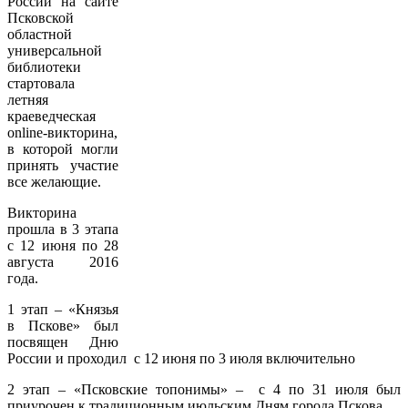
России на сайте
Псковской
областной
универсальной
библиотеки
стартовала
летняя
краеведческая
online-викторина,
в которой могли
принять участие
все желающие.
Викторина
прошла в 3 этапа
с 12 июня по 28
августа 2016
года.
1 этап – «Князья
в Пскове» был
посвящен Дню
России и проходил с 12 июня по 3 июля включительно
2 этап – «Псковские топонимы» – с 4 по 31 июля был
приурочен к традиционным июльским Дням города Пскова