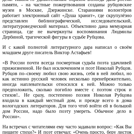
памяти, - на частные пожертвования созданы рубцовские
музеи в Москве, Дзержинске. Стараниями волонтёров
работает электронный сайт «Душа хранит», где скрупулёзно
представлен библиографический, исследовательский,
литературоведческий материал. Объективно дана мемуарная
страница, где не вычеркнуты воспоминания Людмилы
Дербиной, трагической фигуры в судьбе Рубцова.
И с какой полнотой литературного дара написал о своём
младшем друге писатель Виктор Астафьев!
«В России почти всегда посмертная судьба поэта удачливей
прижизненной. Не был исключением и поэт Николай Рубцов.
Рубцов по–своему любил свою жизнь, себя в ней любил, но
как истинно русский человек несколько пренебрежительно,
иногда наплевательски относился к ней. Можно только
предположить, сколько погибло вместе с поэтом строк и
стихов!.. Не сразу, постепенно поэзия Николая Рубцова
входила в каждый местный дом, и прежде всего в дома
вологодских литераторов. Для того чтоб войти ей в большой
дом России, надо было поэту умереть. Обычное дело в
России».
На встречах с читателями ему часто задавали вопрос: «Как Вы
пишите стихи?» И поэт отвечал: «Очень просто, беру листок