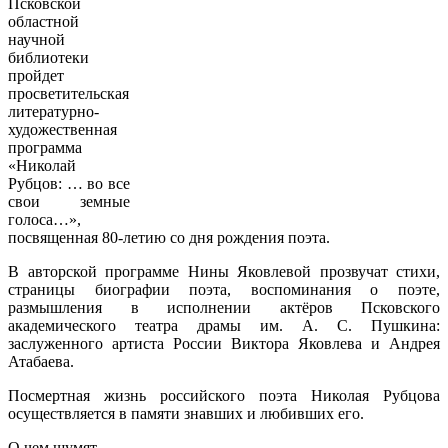
Псковской
областной
научной
библиотеки
пройдет
просветительская
литературно-
художественная
программа
«Николай
Рубцов: … во все
свои земные
голоса…»,
посвященная 80-летию со дня рождения поэта.
В авторской программе Нины Яковлевой прозвучат стихи,
страницы биографии поэта, воспоминания о поэте,
размышления в исполнении актёров Псковского
академического театра драмы им. А. С. Пушкина:
заслуженного артиста России Виктора Яковлева и Андрея
Атабаева.
Посмертная жизнь российского поэта Николая Рубцова
осуществляется в памяти знавших и любивших его.
О чем шумят