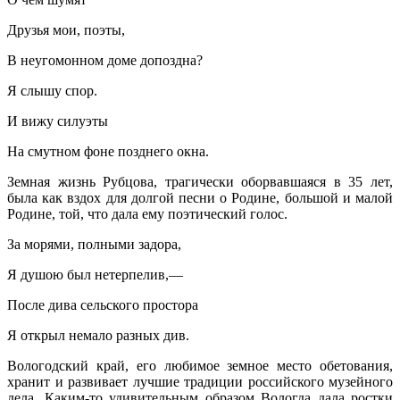
Друзья мои, поэты,
В неугомонном доме допоздна?
Я слышу спор.
И вижу силуэты
На смутном фоне позднего окна.
Земная жизнь Рубцова, трагически оборвавшаяся в 35 лет,
была как вздох для долгой песни о Родине, большой и малой
Родине, той, что дала ему поэтический голос.
За морями, полными задора,
Я душою был нетерпелив,—
После дива сельского простора
Я открыл немало разных див.
Вологодский край, его любимое земное место обетования,
хранит и развивает лучшие традиции российского музейного
дела. Каким-то удивительным образом Вологда дала ростки