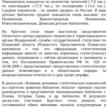
Уменьшились показатели по количеству читателей (-7,0 тыс.),
по книговыдаче (-57,9 тыс.), по посещениям (-13,4 тыс.).
Средние показатели – на уровне средних по России. В ряде
детских библиотек средние показатели очень высокие: это
Палкинская, Красногородская, Куньинская,
Новосокольническая, Дновская детские библиотеки.
На Круглом столе также выступили представители
Областного центра народного творчества и территориального
органа Федеральной службы государственной статистики по
Псковской области (Псковстат). Представители Псковстата
напомнили о том, что официальная статистическая
информация зависит от качества первичных статистических
данных, познакомили с сайтом организации и напомнили о
том, что Постановление Правительства РФ № 620 от
18.08.2008 г. предусматривает предоставление статистических
данных безвозмездно и в обязательном порядке. За
непредоставление отчетности в срок грозят штрафы.
В дискуссии «Влияние динамики статистических показателей
на стратегию развития библиотек области» приняли участие
руководители и представители муниципальных библиотек г.
Пскова, Острова, Гдова, и др. библиотек. В результате
дискуссии участники Круглого стола решили, что
состоявшийся обмен мнениями оказался плодотворным и