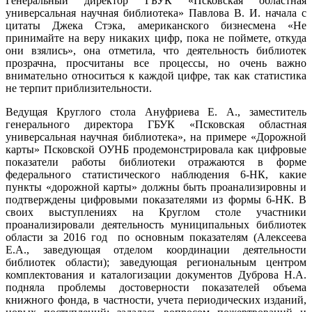
Генеральный директор ГБУК «Псковская областная
универсальная научная библиотека» Павлова В. И. начала с
цитаты Джека Стэка, американского бизнесмена «Не
принимайте на веру никаких цифр, пока не поймете, откуда
они взялись», она отметила, что деятельность библиотек
прозрачна, просчитаны все процессы, но очень важно
внимательно относиться к каждой цифре, так как статистика
не терпит приблизительности.
Ведущая Круглого стола Ануфриева Е. А., заместитель
генерального директора ГБУК «Псковская областная
универсальная научная библиотека», на примере «Дорожной
карты» Псковской ОУНБ продемонстрировала как цифровые
показатели работы библиотеки отражаются в форме
федерального статистического наблюдения 6-НК, какие
пункты «дорожной карты» должны быть проанализировны и
подтверждены цифровыми показателями из формы 6-НК. В
своих выступлениях на Круглом столе участники
проанализировали деятельность муниципальных библиотек
области за 2016 год по основным показателям (Алексеева
Е.А., заведующая отделом координации деятельности
библиотек области); заведующая региональным центром
комплектования и каталогизации документов Дуброва Н.А.
подняла проблемы достоверности показателей объема
книжного фонда, в частности, учета периодических изданий,