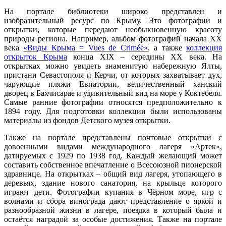
На портале библиотеки широко представлен и
изобразительный ресурс по Крыму. Это фотографии и
открытки, которые передают необыкновенную красоту
природы региона. Например, альбом фотографий начала XX
века
«Виды Крыма = Vues de Crimée»
, а также
коллекция
открыток
Крыма
конца XIX – середины XX века. На
открытках можно увидеть знаменитую набережную Ялты,
пристани Севастополя и Керчи, от которых захватывает дух,
чарующие пляжи Евпатории, величественный ханский
дворец в Бахчисарае и удивительный вид на море у Коктебеля.
Самые ранние фотографии относятся предположительно к
1894 году. Для подготовки коллекции были использованы
материалы из фондов Детского музея открытки.
Также на портале представлены почтовые открытки с
довоенными видами международного лагеря «Артек»,
датируемых с 1929 по 1938 год. Каждый желающий может
составить собственное впечатление о Всесоюзной пионерской
здравнице. На открытках – общий вид лагеря, утопающего в
деревьях, здание нового санатория, на крыльце которого
играют дети. Фотографии купания в Чёрном море, игр с
волнами и сбора винограда дают представление о яркой и
разнообразной жизни в лагере, поездка в который была и
остаётся наградой за особые достижения. Также на портале