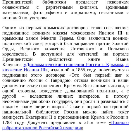
Президентской библиотеки предлагает псковичам
ознакомиться с раритетными книгами, архивными
материалами, фотографиями и открытками, связанными с
историей полуострова.
Одним из первых крымских договоров стало соглашение,
подписанное великим князем московским Иваном III и
крымским ханом Менгли Гераем. Они заключили военно-
политический союз, который был направлен против Золотой
Орды, Великого княжества Литовского и Польского
королевства. В доступной для читателей на портале
Президентской библиотеки книге Ивана
Калугина
«Дипломатические сношения России с Крымом, в
княжение Иоанна III»
, изданной в 1855 году, повествуется о
подписании этого договора: «Это был первый шаг к
сближению России с Тавридою: отсюда возникли и наши
дипломатические сношения с Крымом. Вызванные к жизни, с
одной стороны, вследствие дальновидной политики, а с
другой – вследствие личных интересов, и потому
необходимые для обоих государей, они росли и развивались с
каждым годом шире и шире». Также в первой электронной
национальной библиотеке России можно найти текст
манифеста Екатерины II о присоединении Крыма к России в
1783 году. Документ представлен в 21-м томе
«
Полного
собрания законов Российской империи
»
.