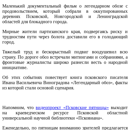
Маленький документальный фильм о легендарном обозе с
продовольствием, который собрали в оккупированных
деревнях Псковской, Новгородской и Ленинградской
областей для блокадного города.
Мирные жители партизанского края, подвергаясь риску и
трудностям пути через болота доставили его в голодающий
город.
Тяжелый труд и бескорыстный подвиг воодушевил всю
страну. По дороге обоз встречали митингами и собраниями, а
фронтовые журналисты широко разнесли весть о народной
инициативе.
Об этих событиях повествует книга псковского писателя
Ивана Васильевича Виноградова «Легендарный обоз», факты
из которой стали основой сценария.
Напомним, что
видеопроект «Псковские пятницы»
выходит
на краеведческом ресурсе Псковской областной
универсальной научной библиотеки «Псковиана».
Еженедельно, по пятницам вниманию зрителей предлагается