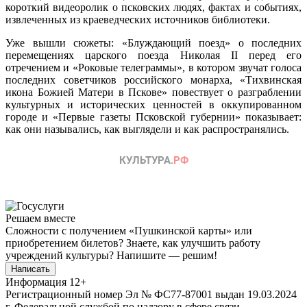
короткий видеоролик о псковских людях, фактах и событиях,
извлеченных из краеведческих источников библиотеки.
Уже вышли сюжеты: «Блуждающий поезд» о последних
перемещениях царского поезда Николая II перед его
отречением и «Роковые телеграммы», в котором звучат голоса
последних советчиков российского монарха, «Тихвинская
икона Божией Матери в Пскове» повествует о разграблении
культурных и исторических ценностей в оккупированном
городе и «Первые газеты Псковской губернии» показывает:
как они назывались, как выглядели и как распространялись.
Решаем вместе
Сложности с получением «Пушкинской карты» или
приобретением билетов? Знаете, как улучшить работу
учреждений культуры?
Напишите — решим!
Написать
Информация
12+
Регистрационный номер Эл № ФС77-87001 выдан 19.03.2024
г. Федеральной службой по надзору в сфере связи,