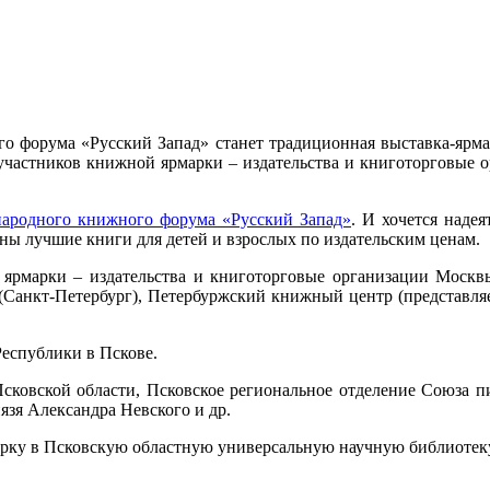
 форума «Русский Запад» станет традиционная выставка-ярмарк
участников книжной ярмарки – издательства и книготорговые 
ародного книжного форума «Русский Запад»
. И хочется наде
ены лучшие книги для детей и взрослых по издательским ценам.
ярмарки – издательства и книготорговые организации Москвы
Санкт-Петербург), Петербуржский книжный центр (представляет
Республики в Пскове.
сковской области, Псковское региональное отделение Союза пи
язя Александра Невского и др.
рку в Псковскую областную универсальную научную библиотеку