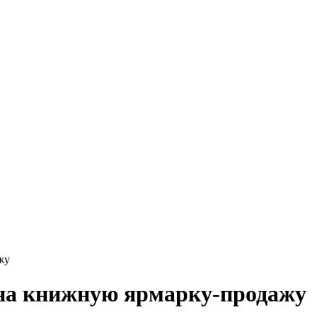
жу
 на книжную ярмарку-продажу