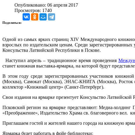
Опубликовано: 06 апреля 2017
Просмотров: 1740
Поделиться:
Одной из самых ярких страниц XIV Международного книжного
взрослых по издательским ценам. Среди зарегистрированных 
Консульства Латвийской Республики в Пскове.
Наступил апрель – традиционное время проведения
Междун
станет книжная выставка-ярмарка, на которой будут представл
В этом году среди зарегистрированных участников книжной 
(Москва), Самокат (Москва), ЭНАС-КНИГА (Москва), Росток (
коллектор «Книжный центр» (Санкт-Петербург).
Свои издания на ярмарке презентует Консульство Латвийской 
Псковский регион на ярмарке представляют: Медиа-холдинг П
«Преображение», Издательство Храма св. благоверного вел. кн
Приглашаем гостей и жителей нашего города на книжную ярма
Ярмарка будет работать в фойе библиотеки: