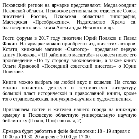
Псковский регион на ярмарке представляют: Медиа-холдинг
Псковской области, Псковское региональное отделение Союза
писателей России, Псковская областная типография,
Мастерская «Преображение», Издательство Храма св.
благоверного вел. князя Александра Невского и др.
Гости форума в 2017 году писатели Юрий Поляков и Павел
Фокин. На ярмарке можно приобрести издания этих авторов.
Кстати, книжный магазин «Святогор» предлагает первую
книгу Полякова «ЧП районного масштаба» и совсем новое его
произведение «По ту сторону вдохновения», а также книгу
Ольги Яриковой «Последний советский писатель» о Юрии
Полякове.
Книги можно выбрать на любой вкус и кошелек. На столах
можно полистать детскую и техническую литературу,
большой пласт исторической и православной книги, кроме
того страноведческая, популярно-научная и художественная.
Приглашаем гостей и жителей нашего города на книжную
ярмарку в Псковскую областную универсальную научную
библиотеку (Псков, Профсоюзная, 2).
Ярмарка будет работать в фойе библиотеки: 18 - 19 апреля с
10.00 до 19.30, 20 апреля с 10.00 до 17.00.