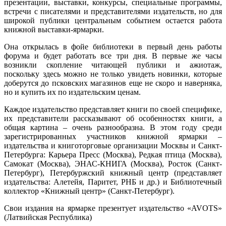
презентации, выставки, конкурсы, специальные программы,
встречи с писателями и представителями издательств, но для
широкой публики центральным событием остается работа
книжной выставки-ярмарки.
Она открылась в фойе библиотеки в первый день работы
форума и будет работать все три дня. В первые же часы
возникли скопление читающей публики и ажиотаж,
поскольку здесь можно не только увидеть новинки, которые
доберутся до псковских магазинов еще не скоро и наверняка,
но и купить их по издательским ценам.
Каждое издательство представляет книги по своей специфике,
их представители рассказывают об особенностях книги, а
общая картина – очень разнообразна. В этом году среди
зарегистрированных участников книжной ярмарки –
издательства и книготорговые организации Москвы и Санкт-
Петербурга: Карьера Пресс (Москва), Редкая птица (Москва),
Самокат (Москва), ЭНАС-КНИГА (Москва), Росток (Санкт-
Петербург), Петербуржский книжный центр (представляет
издательства: Алетейя, Паритет, РНБ и др.) и Библиотечный
коллектор «Книжный центр» (Санкт-Петербург).
Свои издания на ярмарке презентует издательство «AVOTS»
(Латвийская Республика)