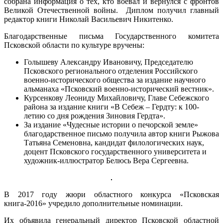
собрана информация о тех, кто воевал и вернулся с фронтов
Великой Отечественной войны. Диплом получил главный
редактор книги Николай Васильевич Никитенко.
Благодарственные письма Государственного комитета
Псковской области по культуре вручены:
Голышеву Александру Ивановичу, Председателю
Псковского регионального отделения Российского
военно-исторического общества за издание научного
альманаха «Псковский военно-исторический вестник».
Курсенкову Леониду Михайловичу, Главе Себежского
района за издание книги «В Себеж – Гердту: к 100-
летию со дня рождения Зиновия Гердта».
За издание «Чудесные истории о печорской земле»
благодарственное письмо получила автор книги Рыжова
Татьяна Семеновна, кандидат филологических наук,
доцент Псковского государственного университета и
художник-иллюстратор Белюсь Вера Сергеевна.
В 2017 году жюри областного конкурса «Псковская
книга-2016» учредило дополнительные номинации.
Их объявила генеральный директор Псковской областной