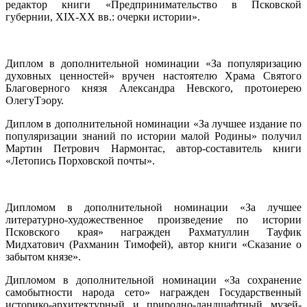
редактор книги «Предпринимательство в Псковской
губернии, XIX-XX вв.: очерки истории».
Диплом в дополнительной номинации «За популяризацию
духовных ценностей» вручен настоятелю Храма Святого
Благоверного князя Александра Невского, протоиерею
ОлегуТэору.
Диплом в дополнительной номинации «За лучшее издание по
популяризации знаний по истории малой Родины» получил
Мартин Петрович Нармонтас, автор-составитель книги
«Летопись Порховской почты».
Дипломом в дополнительной номинации «За лучшее
литературно-художественное произведение по истории
Псковского края» награжден Рахматуллин Тауфик
Мидхатович (Рахманин Тимофей), автор книги «Сказание о
забытом князе».
Дипломом в дополнительной номинации «За сохранение
самобытности народа сето» награжден Государственный
историко-архитектурный и природно-ландшафтный музей-