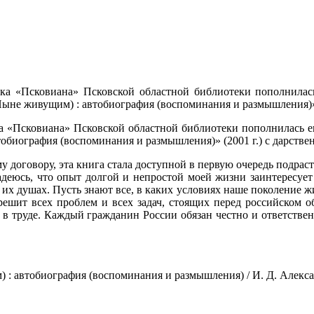
ека «Псковиана» Псковской областной библиотеки пополнила
Ныне живущим) : автобиография (воспоминания и размышления)
а «Псковиана» Псковской областной библиотеки пополнилась 
тобиография (воспоминания и размышления)» (2001 г.) с дарств
 договору, эта книга стала доступной в первую очередь подра
еюсь, что опыт долгой и непростой моей жизни заинтересует мо
их душах. Пусть знают все, в каких условиях наше поколение жил
шит всех проблем и всех задач, стоящих перед российском об
 в труде. Каждый гражданин России обязан честно и ответствен
 автобиография (воспоминания и размышления) / И. Д. Александров. 