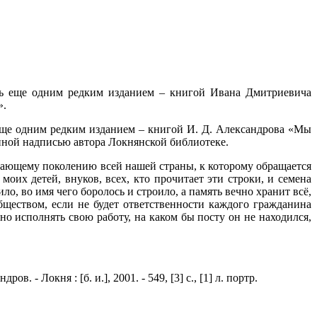
сь еще одним редким изданием – книгой Ивана Дмитриевича
».
еще одним редким изданием – книгой И. Д. Александрова «Мы
енной надписью автора Локнянской библиотеке.
стающему поколению всей нашей страны, к которому обращается
их детей, внуков, всех, кто прочитает эти строки, и семена
о, во имя чего боролось и строило, а память вечно хранит всё,
ществом, если не будет ответственности каждого гражданина
но исполнять свою работу, на каком бы посту он не находился,
- Локня : [б. и.], 2001. - 549, [3] с., [1] л. портр.