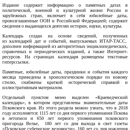
Издание содержит информацию о памятных датах в
политической, военной и культурной жизни России и
зарубежных стран, включает в себя юбилейные даты,
провозглашенные ООН и Российской Федерацией; содержит
сведения о выдающихся деятелях истории, науки, культуры.
Календарь создан на основе сведений, полученных
из календарей дат и событий, выпускаемых ИТАР-ТАСС,
дополнен информацией из авторитетных энциклопедических,
справочных и периодических изданий, а также Интернет-
ресурсов. На страницах календаря размещены текстовые
гиперссылки.
Памятные, юбилейные даты, праздники и события каждого
месяца приведены в хронологическом порядке по новому
стилю, снабжены краткой исторической справкой и
иллюстративным материалом.
Отдельный пунктом меню выделен «Краеведческий
календарь», в котором представлены знаменательные даты
Псковского края. Из этого раздела можно узнать, что в 2018
году исполняется: 1115 лет со дня первого упоминания Пскова
в летописи и 650 лет первого упоминания псковского
пригорода Велье, 180 лет со дня выхода в свет газеты
«Псковские губернские ведомости», 160 лет со дня рождения