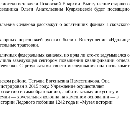
блиотеки оставляли Псковской Епархии. Выступление старшего
аповедника Ольги Анатольевны Кудрявцевой будет посвящено
льевна Седакова расскажут о богатейших фондах Псковского
ьклорных персонажей русских былин. Выступление «Идолище
тельные трактовки.
личных федеральных каналах, но вряд ли кто-то задумывался о
зучила заведующая сектором повышения квалификации отдела
вченко. С результатами своего исследования она познакомит
вском районе, Татьяна Евгеньевна
Наместникова. Она
гистрирован в 2015 году. Учреждение осуществляет
 развитию и самообразованию, любительскому искусству и
ремии — хрустальная колонна на каменном основании — в
истории Ледового побоища 1242 года и «Музея истории