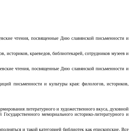
иевские чтения, посвященные Дню славянской письменности и
в, историков, краеведов, библиотекарей, сотрудников музеев и
иевские чтения, посвященные Дню славянской письменности и
иций письменности и культуры края: филологов, историков,
ормирования литературного и художественного вкуса, духовной
й Государственного мемориального историко-литературного и
ополняться и такой категорией библиотек как епископские. Все