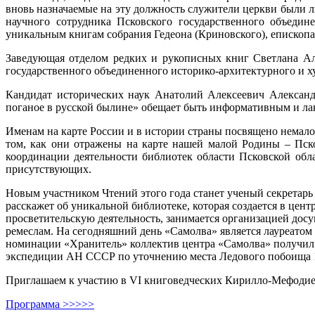
вновь назначаемые на эту должность служители церкви были 
научного сотрудника Псковского государственного объедин
уникальным книгам собрания Гедеона (Криновского), епископа
Заведующая отделом редких и рукописных книг Светлана Ал
государственного объединенного историко-архитектурного и х
Кандидат исторических наук Анатолий Алексеевич Алексан
поганое в русской былине» обещает быть информативным и л
Именам на карте России и в истории страны посвящено немало
том, как они отражены на карте нашей малой Родины – Пск
координации деятельности библиотек области Псковской обл
присутствующих.
Новым участником Чтений этого года станет ученый секретарь
расскажет об уникальной библиотеке, которая создается в цен
просветительскую деятельность, занимается организацией досу
ремеслам. На сегодняшний день «Самолва» является лауреато
номинации «Хранитель» коллектив центра «Самолва» получил з
экспедиции АН СССР по уточнению места Ледового побоища 
Приглашаем к участию в VI книговедческих Кирилло-Мефодиев
Программа >>>>>