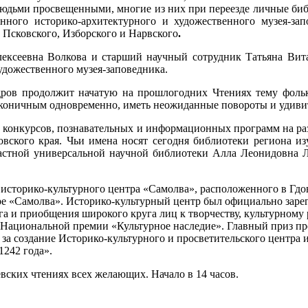
людьми просвещенными, многие из них при переезде личные би
енного историко-архитектурного и художественного музея-з
 Псковского, Изборского и Нарвского
.
ексеевна Волкова и старший научный сотрудник Татьяна Вита
удожественного музея-заповедника.
дров продолжит начатую на прошлогодних Чтениях тему фол
аконичным одновременно, иметь неожиданные повороты и удиви
 конкурсов, познавательных и информационных программ на раз
овского края. Чьи имена носят сегодня библиотеки региона и
астной универсальной научной библиотеки Алла Леонидовна Ле
 историко-культурного центра «Самолва», расположенного в Гдо
тре «Самолва». Историко-культурный центр был официально заре
га и приобщения широкого круга лиц к творчеству, культурному
м Национальной премии «Культурное наследие». Главный приз п
а создание Историко-культурного и просветительского центра 
1242 года».
ских чтениях всех желающих. Начало в 14 часов.