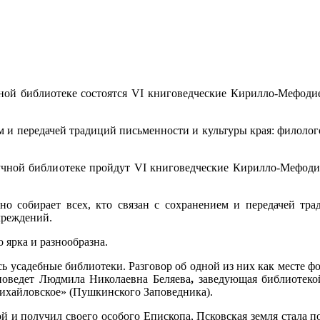
чной библиотеке состоятся VI книговедческие Кирилло-Мефод
м и передачей традиций письменности и культуры края: филолого
аучной библиотеке пройдут VI книговедческие Кирилло-Мефод
о собирает всех, кто связан с сохранением и передачей трад
чреждений.
ярка и разнообразна.
 усадебные библиотеки. Разговор об одной из них как месте ф
поведет Людмила Николаевна
Беляева
,
заведующая библиотеко
ихайловское» (Пушкинского Заповедника).
й и получил своего особого Епископа, Псковская земля стала п