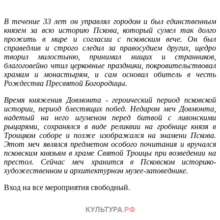
В течение 33 лет он управлял городом и был единственным
князем за всю историю Пскова, который сумел так долго
прожить в мире и согласии с псковским вече. Он был
справедлив и строго следил за правосудием других, щедро
творил милостыню, принимал нищих и странников,
благоговейно чтил церковные праздники, покровительствовал
храмам и монастырям, и сам основал обитель в честь
Рождества Пресвятой Богородицы.
Время княжения Довмонта - героический период псковской
истории, период блестящих побед. Недаром меч Довмонта,
надетый на него игуменом перед битвой с ливонскими
рыцарями, сохранялся в виде реликвии на гробнице князя в
Троицком соборе и позже изображался на знамени Пскова.
Этот меч являлся предметом особого почитания и вручался
псковским князьям в храме Святой Троицы при возведении на
престол. Сейчас меч хранится в Псковском историко-
художественном и архитектурном музее-заповеднике.
Вход на все мероприятия свободный.