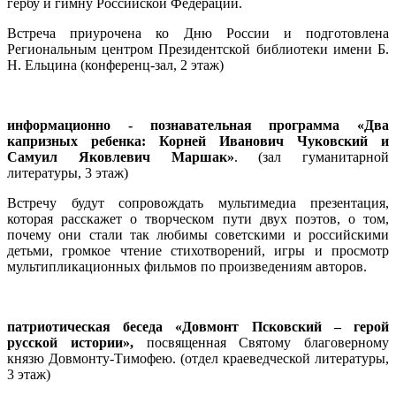
гербу и гимну Российской Федерации.
Встреча приурочена ко Дню России и
подготовлена
Региональным центром Президентской библиотеки имени Б.
Н. Ельцина (конференц-зал, 2 этаж)
информационно - познавательная программа «Два
капризных ребенка: Корней Иванович Чуковский и
Самуил Яковлевич Маршак»
. (зал гуманитарной
литературы, 3 этаж)
Встречу будут сопровождать мультимедиа презентация,
которая расскажет о творческом пути двух поэтов, о том,
почему они стали так любимы советскими и российскими
детьми, громкое чтение стихотворений, игры и просмотр
мультипликационных фильмов по произведениям авторов.
патриотическая беседа «Довмонт Псковский – герой
русской истории»,
посвященная Святому благоверному
князю Довмонту-Тимофею. (отдел краеведческой литературы,
3 этаж)