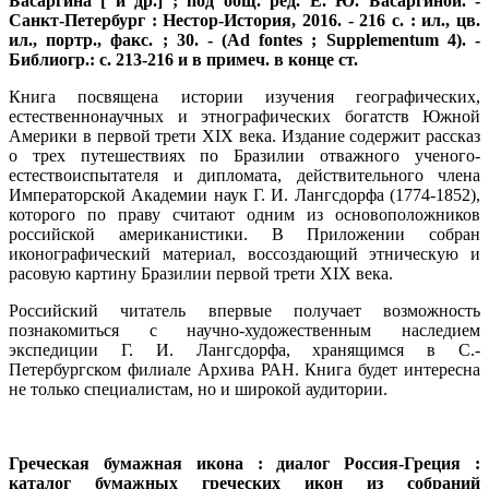
Басаргина [ и др.] ; под общ. ред. Е. Ю. Басаргиной. -
Санкт-Петербург : Нестор-История, 2016. - 216 с. : ил., цв.
ил., портр., факс. ; 30. - (Ad fontes ; Supplementum 4). -
Библиогр.: с. 213-216 и в примеч. в конце ст.
Книга посвящена истории изучения географических,
естественнонаучных и этнографических богатств Южной
Америки в первой трети XIX века. Издание содержит рассказ
о трех путешествиях по Бразилии отважного ученого-
естествоиспытателя и дипломата, действительного члена
Императорской Академии наук Г. И. Лангсдорфа (1774-1852),
которого по праву считают одним из основоположников
российской американистики. В Приложении собран
иконографический материал, воссоздающий этническую и
расовую картину Бразилии первой трети XIX века.
Российский читатель впервые получает возможность
познакомиться с научно-художественным наследием
экспедиции Г. И. Лангсдорфа, хранящимся в С.-
Петербургском филиале Архива РАН. Книга будет интересна
не только специалистам, но и широкой аудитории.
Греческая бумажная икона
: диалог Россия-Греция :
каталог бумажных греческих икон из собраний