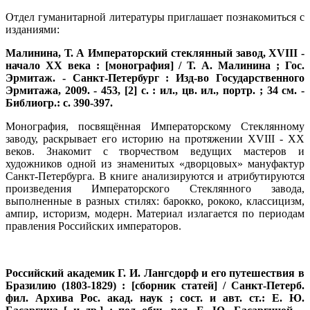
Отдел гуманитарной литературы приглашает познакомиться с
изданиями:
Малинина, Т. А Императорский стеклянный завод, XVIII -
начало XX века : [монография] / Т. А. Малинина ; Гос.
Эрмитаж. - Санкт-Петербург : Изд-во Государственного
Эрмитажа, 2009. - 453, [2] с. : ил., цв. ил., портр. ; 34 см. -
Библиогр.: с. 390-397.
Монография, посвящённая Императорскому Стеклянному
заводу, раскрывает его историю на протяжении XVIII - XX
веков. Знакомит с творчеством ведущих мастеров и
художников одной из знаменитых «дворцовых» мануфактур
Санкт-Петербурга. В книге анализируются и атрибутируются
произведения Императорского Стеклянного завода,
выполненные в разных стилях: барокко, рококо, классицизм,
ампир, историзм, модерн. Материал излагается по периодам
правления Российских императоров.
Российский академик Г. И. Лангсдорф и его путешествия в
Бразилию (1803-1829) : [сборник статей] / Санкт-Петерб.
фил. Архива Рос. акад. наук ; сост. и авт. ст.: Е. Ю.