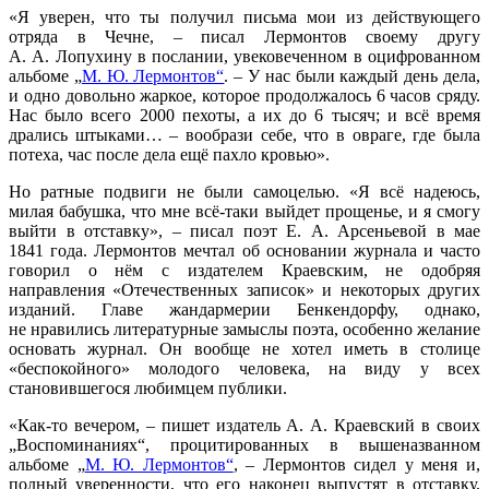
«Я уверен, что ты получил письма мои из действующего
отряда в Чечне, – писал Лермонтов своему другу
А. А. Лопухину в послании, увековеченном в оцифрованном
альбоме „
М. Ю. Лермонтов“
. – У нас были каждый день дела,
и одно довольно жаркое, которое продолжалось 6 часов сряду.
Нас было всего 2000 пехоты, а их до 6 тысяч; и всё время
дрались штыками… – вообрази себе, что в овраге, где была
потеха, час после дела ещё пахло кровью».
Но ратные подвиги не были самоцелью. «Я всё надеюсь,
милая бабушка, что мне всё-таки выйдет прощенье, и я смогу
выйти в отставку», – писал поэт Е. А. Арсеньевой в мае
1841 года. Лермонтов мечтал об основании журнала и часто
говорил о нём с издателем Краевским, не одобряя
направления «Отечественных записок» и некоторых других
изданий. Главе жандармерии Бенкендорфу, однако,
не нравились литературные замыслы поэта, особенно желание
основать журнал. Он вообще не хотел иметь в столице
«беспокойного» молодого человека, на виду у всех
становившегося любимцем публики.
«Как-то вечером, – пишет издатель А. А. Краевский в своих
„Воспоминаниях“, процитированных в вышеназванном
альбоме „
М. Ю. Лермонтов“
, – Лермонтов сидел у меня и,
полный уверенности, что его наконец выпустят в отставку,