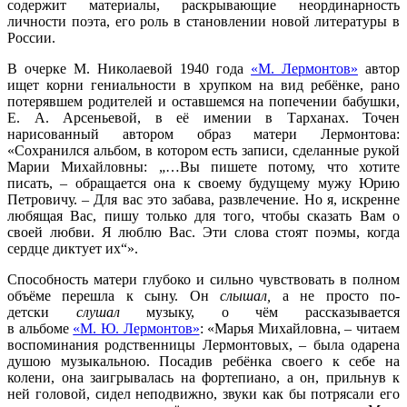
содержит материалы, раскрывающие неординарность
личности поэта, его роль в становлении новой литературы в
России.
В очерке М. Николаевой 1940 года
«М. Лермонтов»
автор
ищет корни гениальности в хрупком на вид ребёнке, рано
потерявшем родителей и оставшемся на попечении бабушки,
Е. А. Арсеньевой, в её имении в Тарханах. Точен
нарисованный автором образ матери Лермонтова:
«Сохранился альбом, в котором есть записи, сделанные рукой
Марии Михайловны: „…Вы пишете потому, что хотите
писать, – обращается она к своему будущему мужу Юрию
Петровичу. – Для вас это забава, развлечение. Но я, искренне
любящая Вас, пишу только для того, чтобы сказать Вам о
своей любви. Я люблю Вас. Эти слова стоят поэмы, когда
сердце диктует их“».
Способность матери глубоко и сильно чувствовать в полном
объёме перешла к сыну. Он
слышал
,
а не просто по-
детски
слушал
музыку, о чём рассказывается
в альбоме
«М. Ю. Лермонтов»
: «Марья Михайловна, – читаем
воспоминания родственницы Лермонтовых, – была одарена
душою музыкальною. Посадив ребёнка своего к себе на
колени, она заигрывалась на фортепиано, а он, прильнув к
ней головой, сидел неподвижно, звуки как бы потрясали его