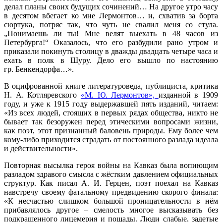
делал планы своих будущих сочинений… На другое утро часу
в десятом вбегает ко мне Лермонтов… и, схватив за борта
сюртука, потряс так, что чуть не свалил меня со стула.
„Понимаешь ли ты! Мне велят выехать в 48 часов из
Петербурга!“ Оказалось, что его разбудили рано утром и
приказали покинуть столицу в дважды двадцать четыре часа и
ехать в полк в Шуру. Дело его вышло по настоянию
гр. Бенкендорфа…».
В оцифрованной книге литературоведа, публициста, критика
Н. А. Котляревского
«М. Ю. Лермонтов»,
изданной в 1909
году, и уже к 1915 году выдержавшей пять изданий, читаем:
«Из всех людей, стоящих в первых рядах общества, никто не
бывает так безоружен перед этическими вопросами жизни,
как поэт, этот признанный баловень природы. Ему более чем
кому-либо приходится страдать от постоянного разлада идеала
и действительности».
Повторная высылка героя войны на Кавказ была вопиющим
разладом здравого смысла с жёстким давлением официальных
структур. Как писал А. И. Герцен, поэт поехал на Кавказ
навстречу своему фатальному предвидению скорого финала:
«К несчастью слишком большой проницательности в нём
прибавлялось другое – смелость многое высказывать без
подкрашенного лицемерия и пощады. Люди слабые, задетые