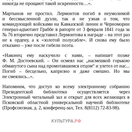
никогда не прощают такой искренности…».
Мартынов не простил. Лермонтов погиб в неумолимой
и бессмысленной дуэли, так и не узнав о том, что
командующий войсками на Кавказской линии и Черномории
генерал-адъютант Граббе в рапорте от 3 февраля 1841 года за
№ 76 вторично представил Лермонтова к награде – на этот раз
не к ордену, а к «золотой полусабле». И снова ему было
отказано – уже после гибели поэта.
«Наконец ему наскучило с нами, – напишет позже
Ф. М. Достоевский. – Он осмеял нас „насмешкой горькою
обманутого сына над промотавшимся отцом“ и улетел от нас...
Погиб – бесцельно, капризно и даже смешно. Но мы
не смеялись...».
Напомним, что доступ ко всему электронному собранию
Президентской библиотеки осуществляется через
Электронный читальный зал и открыт для всех желающих в
Псковской областной универсальной научной библиотеке
(Профсоюзная, д. 2, конференц-зал, Тел. 8(8112) 72-83-98).