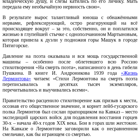
младенческую душу, и слёзы катились по его личику. Мать
передала ему необычайную нервность свою».
В результате вырос талантливый юноша с обнажёнными
нервами, рефлексирующий, остро реагирующий на всё
происходящее вокруг – за это, собственно, он и поплатился
жизнью в глупейшей стычке с однополчанином Мартыновым,
которая привела к дуэли у подножия горы Машук в городе
Пятигорске.
Давление на поэта оказывала и вся мощь государственной
машины – особенно после облетевшего всю Россию
стихотворения «На смерть поэта», написанного в день гибели
Пушкина. В книге И. Андроникова 1939 года
«Жизнь
Лермонтова»
читаем: «Стихи Лермонтова на смерть поэта
переписывались в десятках тысяч экземпляров,
перечитывались и выучивались всеми».
Правительство расценило стихотворение как призыв к мести,
осознав его общественное значение, и корнет лейб-гусарского
полка Лермонтов был сослан прапорщиком на Кавказ – место
экспедиций царских войск для подавления восстания горцев
30-х – начала 40-х годов XIX века. Бои в горах шли жестокие.
На Кавказе о Лермонтове заговорили как о несравненном
смельчаке, как бы играющем со смертью.