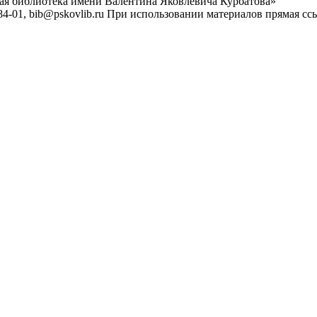
ная библиотека имени Валентина Яковлевича Курбатова»
4-01, bib@pskovlib.ru
При использовании материалов прямая ссылк