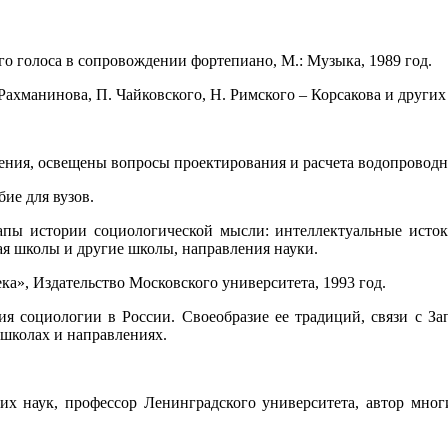
го голоса в сопровождении фортепиано, М.: Музыка, 1989 год.
ахманинова, П. Чайковского, Н. Римского – Корсакова и других
ния, освещены вопросы проектирования и расчета водопроводно
ие для вузов.
апы истории социологической мысли: интеллектуальные исток
ая школы и другие школы, направления науки.
ка», Издательство Московского университета, 1993 год.
я социологии в России. Своеобразие ее традиций, связи с За
 школах и направлениях.
ких наук, профессор Ленинградского университета, автор мног