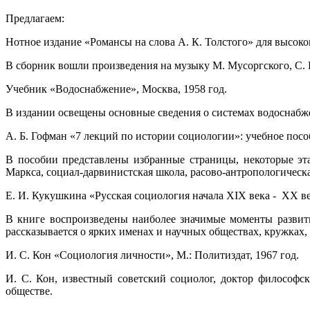
Предлагаем:
Нотное издание «Романсы на слова А. К. Толстого» для высоко
В сборник вошли произведения на музыку М. Мусоргского, С. Р
Учебник «Водоснабжение», Москва, 1958 год.
В издании освещены основные сведения о системах водоснабже
А. Б. Гофман «7 лекций по истории социологии»: учебное пособ
В пособии представлены избранные страницы, некоторые эт
Маркса, социал-дарвинистская школа, расово-антропологическ
Е. И. Кукушкина «Русская социология начала XIX века - XX ве
В книге воспроизведены наиболее значимые моменты развити
рассказывается о ярких именах и научных обществах, кружках,
И. С. Кон «Социология личности», М.: Политиздат, 1967 год.
И. С. Кон, известный советский социолог, доктор философс
обществе.