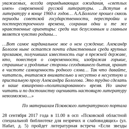
уважаемых, всегда оправдывающих ожидания, «светлых
имен» современной русской литературы. …Вступив в
литературу в конце 1960-х годов… А.А.Бологое прошел сквозь
периоды советской государственности, перестройки и
постперестроечного времени, сохранив одни и те же
нравственные ориентиры: среди них безусловным и главным
является чувство родины…
…Вот самое кардинальное мое о нем суждение. Александр
Бологов ныне остается почти единственным среди крупных
прозаиков, получивших известность еще в прежней державе,
кто, повествуя о современности, изображая горькие,
страшные и уродливые стороны сегодняшнего бытия, хранит
в чистоте самоценность родного слова… Так что давайте,
читатель, вчитаемся внимательно и несуетно в несуетную и
пристальную прозу Александра Бологова. Это трудно сделать
в наше взвихренно-«политизированное» время. Но иначе
читать и по достоинству оценивать настоящую литературу
невозможно....»
По материалам Псковского литературного портала
28 сентября 2017 года в 11.00 в осп
«
Псковской областной
специальной библиотеке для незрячих и слабовидящих
»
(ул.
Набат, д. 5) пройдет литературная встреча «Если звезды