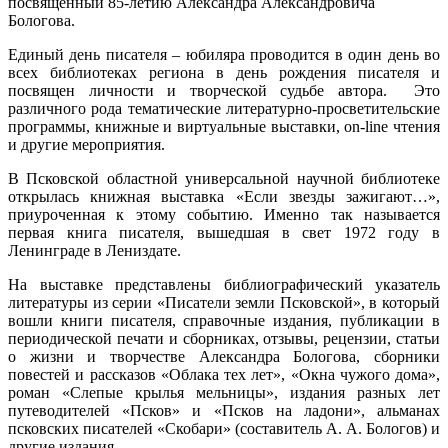
посвященный 85-летию Александра Александровича
Бологова.
Единый день писателя – юбиляра проводится в один день во
всех библиотеках региона в день рождения писателя и
посвящен личности и творческой судьбе автора. Это
различного рода тематические литературно-просветительские
программы, книжные и виртуальные выставки, on-line чтения
и другие мероприятия.
В Псковской областной универсальной научной библиотеке
открылась книжная выставка «Если звезды зажигают…»,
приуроченная к этому событию. Именно так называется
первая книга писателя, вышедшая в свет 1972 году в
Ленинграде в Лениздате.
На выставке представлены библиографический указатель
литературы из серии «Писатели земли Псковской», в который
вошли книги писателя, справочные издания, публикации в
периодической печати и сборниках, отзывы, рецензии, статьи
о жизни и творчестве Александра Бологова, сборники
повестей и рассказов «Облака тех лет», «Окна чужого дома»,
роман «Слепые крылья мельницы», издания разных лет
путеводителей «Псков» и «Псков на ладони», альманах
псковских писателей «Скобари» (составитель А. А. Бологов) и
другие издания.