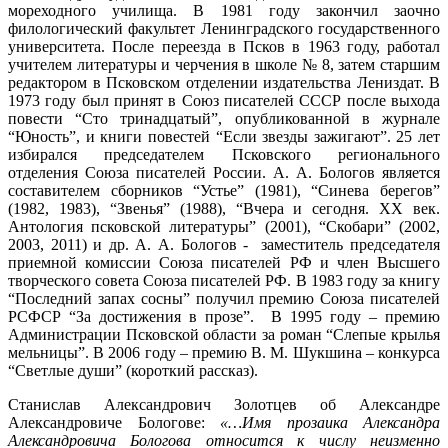
мореходного училища. В 1981 году закончил заочно
филологический факультет Ленинградского государственного
университета. После переезда в Псков в 1963 году, работал
учителем литературы и черчения в школе № 8, затем старшим
редактором в Псковском отделении издательства Лениздат. В
1973 году был принят в Союз писателей СССР после выхода
повести “Сто тринадцатый”, опубликованной в журнале
“Юность”, и книги повестей “Если звезды зажигают”. 25 лет
избирался председателем Псковского регионального
отделения Союза писателей России. А. А. Бологов является
составителем сборников “Устье” (1981), “Синева берегов”
(1982, 1983), “Звенья” (1988), “Вчера и сегодня. ХХ век.
Антология псковской литературы” (2001), “Скобари” (2002,
2003, 2011) и др. А. А. Бологов - заместитель председателя
приемной комиссии Союза писателей РФ и член Высшего
творческого совета Союза писателей РФ. В 1983 году за книгу
“Последний запах сосны” получил премию Союза писателей
РСФСР “За достижения в прозе”. В 1995 году – премию
Администрации Псковской области за роман “Слепые крылья
мельницы”. В 2006 году – премию В. М. Шукшина – конкурса
“Светлые души” (короткий рассказ).
Станислав Александрович Золотцев об Александре
Александровиче Бологове:
«…Имя прозаика Александра
Александровича Бологова относится к числу неизменно