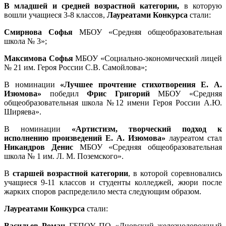
В младшей и средней возрастной категории,
в которую
вошли учащиеся 3-8 классов,
Лауреатами Конкурса
стали:
Смирнова Софья
МБОУ «Средняя общеобразовательная
школа № 3»;
Максимова Софья
МБОУ «Социально-экономический лицей
№ 21 им. Героя России С.В. Самойлова»;
В номинации
«Лучшее прочтение стихотворения Е. А.
Изюмова»
победил
Фрис Григорий
МБОУ «Средняя
общеобразовательная школа №12 имени Героя России А.Ю.
Ширяева».
В номинации
«Артистизм, творческий подход к
исполнению произведений Е. А. Изюмова»
лауреатом стал
Никандров Денис
МБОУ «Средняя общеобразовательная
школа № 1 им. Л. М. Поземского».
В
старшей возрастной категории
, в которой соревновались
учащиеся 9-11 классов и студенты колледжей, жюри после
жарких споров распределило места следующим образом.
Лауреатами Конкурса
стали:
Васильев Роман
ГБПОУ ПО «Дновский железнодорожный