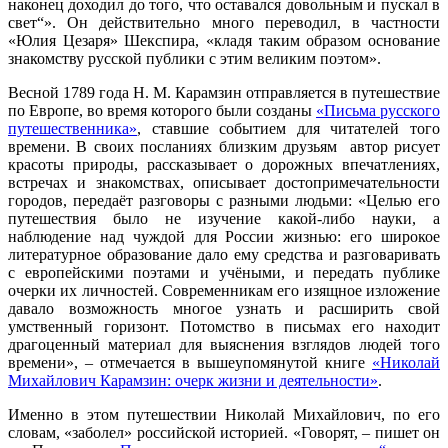
наконец доходил до того, что оставался довольным и пускал в
свет“». Он действительно много переводил, в частности
«Юлия Цезаря» Шекспира, «кладя таким образом основание
знакомству русской публики с этим великим поэтом».
Весной 1789 года Н. М. Карамзин отправляется в путешествие
по Европе, во время которого были созданы
«Письма русского
путешественника»
, ставшие событием для читателей того
времени. В своих посланиях близким друзьям автор рисует
красоты природы, рассказывает о дорожных впечатлениях,
встречах и знакомствах, описывает достопримечательности
городов, передаёт разговоры с разными людьми: «Целью его
путешествия было не изучение какой-либо науки, а
наблюдение над чуждой для России жизнью: его широкое
литературное образование дало ему средства и разговаривать
с европейскими поэтами и учёными, и передать публике
очерки их личностей. Современникам его изящное изложение
давало возможность многое узнать и расширить свой
умственный горизонт. Потомство в письмах его находит
драгоценный материал для выяснения взглядов людей того
времени», – отмечается в вышеупомянутой книге
«Николай
Михайлович Карамзин: очерк жизни и деятельности»
.
Именно в этом путешествии Николай Михайлович, по его
словам, «заболел» российской историей. «Говорят, – пишет он