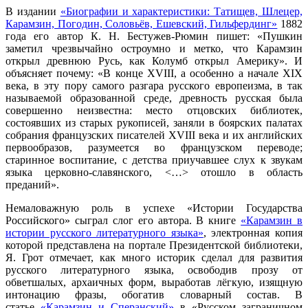
В издании
«Биографии и характеристики: Татищев, Шлецер,
Карамзин, Погодин, Соловьёв, Ешевский, Гильфердинг»
1882
года его автор К. Н. Бестужев-Рюмин пишет: «Пушкин
заметил чрезвычайно остроумно и метко, что Карамзин
открыл древнюю Русь, как Колумб открыл Америку». И
объясняет почему: «В конце XVIII, а особенно а начале XIX
века, в эту пору самого разгара русского европеизма, в так
называемой образованной среде, древность русская была
совершенно неизвестна: место отцовских библиотек,
состоявших из старых рукописей, заняли в боярских палатах
собрания французских писателей XVIII века и их английских
первообразов, разумеется во французском переводе;
старинное воспитание, с детства приучавшее слух к звукам
языка церковно-славянского, <…> отошло в область
преданий».
Немаловажную роль в успехе «Истории Государства
Российского» сыграл слог его автора. В книге
«Карамзин в
истории русского литературного языка»
, электронная копия
которой представлена на портале Президентской библиотеки,
Я. Грот отмечает, как много историк сделал для развития
русского литературного языка, освободив прозу от
обветшалых, архаичных форм, выработав лёгкую, изящную
интонацию фразы, обогатив словарный состав. В
статье
«Карамзин и Сперанский»
в «Русском заграничном