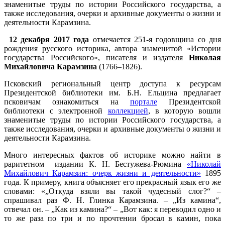
знаменитые труды по истории Российского государства, а
также исследования, очерки и архивные документы о жизни и
деятельности Карамзина.
12 декабря 2017 года
отмечается 251-я годовщина со дня
рождения русского историка, автора знаменитой «Истории
государства Российского», писателя и издателя
Николая
Михайловича Карамзина
(1766–1826).
Псковский региональный центр доступа к ресурсам
Президентской библиотеки им. Б.Н. Ельцина предлагает
псковичам ознакомиться на
портале
Президентской
библиотеки с электронной
коллекцией
, в которую вошли
знаменитые труды по истории Российского государства, а
также исследования, очерки и архивные документы о жизни и
деятельности Карамзина.
Много интересных фактов об историке можно найти в
раритетном издании К. Н. Бестужева-Рюмина
«Николай
Михайлович Карамзин: очерк жизни и деятельности»
1895
года. К примеру, книга объясняет его прекрасный язык его же
словами: «„Откуда взяли вы такой чудесный слог?“ –
спрашивал раз Ф. Н. Глинка Карамзина. – „Из камина“,
отвечал он. – „Как из камина?“ – „Вот как: я переводил одно и
то же раза по три и по прочтении бросал в камин, пока