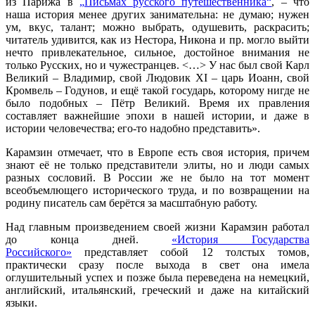
из Парижа в
„Письмах русского путешественника“
, – что
наша история менее других занимательна: не думаю; нужен
ум, вкус, талант; можно выбрать, одушевить, раскрасить;
читатель удивится, как из Нестора, Никона и пр. могло выйти
нечто привлекательное, сильное, достойное внимания не
только Русских, но и чужестранцев. <…> У нас был свой Карл
Великий – Владимир, свой Людовик XI – царь Иоанн, свой
Кромвель – Годунов, и ещё такой государь, которому нигде не
было подобных – Пётр Великий. Время их правления
составляет важнейшие эпохи в нашей истории, и даже в
истории человечества; его-то надобно представить».
Карамзин отмечает, что в Европе есть своя история, причем
знают её не только представители элиты, но и люди самых
разных сословий. В России же не было на тот момент
всеобъемлющего исторического труда, и по возвращении на
родину писатель сам берётся за масштабную работу.
Над главным произведением своей жизни Карамзин работал
до конца дней.
«История Государства
Российского»
представляет собой 12 толстых томов,
практически сразу после выхода в свет она имела
оглушительный успех и позже была переведена на немецкий,
английский, итальянский, греческий и даже на китайский
языки.