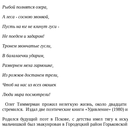
Рыбой полнятся озера,
А леса - сосною звонкой,
Пусть на юг не кличут гуси -
Не поедем и задаром!
Тронем звончатые гусли,
В балалаечки ударим,
Развернем меха гармошке,
Из рожков достанем трели,
Чтоб на нас из всех окошек
Люди мира посмотрели!
Олег Тиммерман прожил нелегкую жизнь, около двадцати л
стремился. Издал две поэтические книги «Удивление» (1980) и 
Родился будущий поэт в Пскове, с детства имел тягу к ис
мальчишкой был эвакуирован в Городецкий район Горьковской о