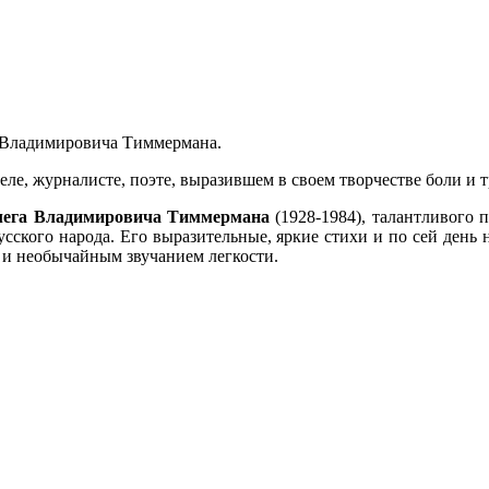
га Владимировича Тиммермана.
ле, журналисте, поэте, выразившем в своем творчестве боли и т
Олега Владимировича Тиммермана
(1928-1984), талантливого п
русского народа. Его выразительные, яркие стихи и по сей ден
 и необычайным звучанием легкости.