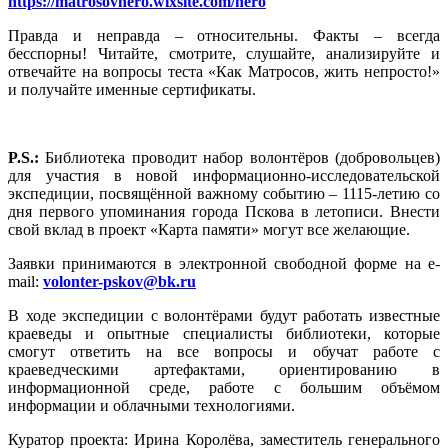
https://matrosovhero.wixsite.com/hero
Правда и неправда – относительны. Факты – всегда
бесспорны! Читайте, смотрите, слушайте, анализируйте и
отвечайте на вопросы теста «Как Матросов, жить непросто!»
и получайте именные сертификаты.
P.S.:
Библиотека проводит набор волонтёров (добровольцев)
для участия в новой информационно-исследовательской
экспедиции, посвящённой важному событию – 1115-летию со
дня первого упоминания города Пскова в летописи. Внести
свой вклад в проект «Карта памяти» могут все желающие.
Заявки принимаются в электронной свободной форме на e-
mail:
volonter-pskov@bk.ru
В ходе экспедиции с волонтёрами будут работать известные
краеведы и опытные специалисты библиотеки, которые
смогут ответить на все вопросы и обучат работе с
краеведческими артефактами, ориентированию в
информационной среде, работе с большим объёмом
информации и облачными технологиями.
Куратор проекта: Ирина Королёва, заместитель генерального