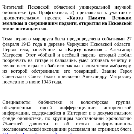
Читателей Псковской областной универсальной научной
библиотеки (ул. Профсоюзная, 2) приглашают к участию в
просветительском проекте
«Карта Памяти. Великим
землякам и свершившим подвиги, открытия на Псковской
земле посвящается».
Тема первого маршрута была предопределена событиями 27
февраля 1943 года в деревне Чернушки Псковской области.
Первое имя, занесённое на
«Карту памяти»
- Александр
Матросов. Этот «бойкий и весёлый парень, который любил
побренчать на гитаре и балалайке, умел отбивать чечётку и
лучше всех играл «в бабки»» закрыл своим телом амбразуру,
из которой обстреливали его товарищей. Звание Героя
Советского Союза было присвоено Александру Матросову
посмертно в июне 1943 года.
Специалисты библиотеки и волонтёрская группа,
объединённые идеей дифференциации исторической
информации, содержащейся в Интернет и в документальном
фонде библиотеки, по крупицам восстановили хронологию
75-летней давности и об итогах информационно-
исследовательской экспедиции рассказали на страницах блога