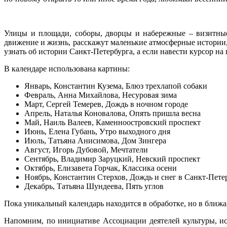
Улицы и площади, соборы, дворцы и набережные – визитные
движение и жизнь, расскажут маленькие атмосферные истории,
узнать об истории Санкт-Петербурга, а если навести курсор на 
В календаре использована картины:
Январь, Константин Кузема, Блюз трехлапой собаки
Февраль, Анна Михайлова, Несуровая зима
Март, Сергей Темерев, Дождь в ночном городе
Апрель, Наталья Коновалова, Опять пришла весна
Май, Наиль Валеев, Каменноостровский проспект
Июнь, Елена Губань, Утро выходного дня
Июль, Татьяна Анисимова, Дом Зингера
Август, Игорь Дубовой, Мечтатели
Сентябрь, Владимир Заруцкий, Невский проспект
Октябрь, Елизавета Горчак, Классика осени
Ноябрь, Константин Стерхов, Дождь и снег в Санкт-Пете
Декабрь, Татьяна Шундеева, Пять углов
Пока уникальный календарь находится в обработке, но в ближ
Напомним, по инициативе Ассоциации деятелей культуры, ис