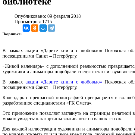
библиотеке
Опубликовано: 09 февраля 2018
Просмотров: 1715
Поделиться:
В рамках акции «Дарите книги с любовью
»
Пско
в
ская об
посвященными Санкт – Петербургу.
«Живой календарь» с дополненной реальностью превращаетс
художники и аниматоры подобрали спецэффекты и звуковое с
В рамках
акции «Дарите книги с любовью
»
Пско
в
ская об
посвященными Санкт – Петербургу.
Календарь с прекрасной полиграфией превращается в волшеб
разработанное специалистами «ГК Омега».
Это приложение позволяет взглянуть на страницы печатной 
можно увидеть: как картины «оживают» на ваших глазах.
Для каждой иллюстрации художники и аниматоры подобрали 
по-новому открыть то или иное время года, любимый весенний