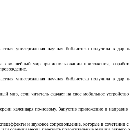
ластная уни
в
ерсальная научная библиотека получила в дар 
я в волшебный мир при использовании приложения, разработ
опровождение.
ластная уни
в
ерсальная научная библиотека получила в дар 
ный мир, если читатель скачает на свое мобильное устройств
версии календаря по-новому. Запустив приложение и направив 
спецэффекты и звуковое сопровождение, которые в сочетании 
 или осенний месяц, пережить положительные эмоции летнего о