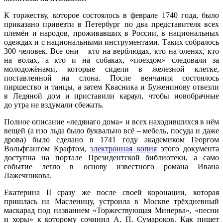
К торжеству, которое состоялось в феврале 1740 года, было
приказано привезти в Петербург по два представителя всех
племён и народов, проживавших в России, в национальных
одеждах и с национальными инструментами. Таких собралось
300 человек. Все они – кто на верблюдах, кто на оленях, кто
на волах, а кто и на собаках, «поездом» следовали за
молодожёнами, которые сидели в железной клетке,
поставленной на слона. После венчания состоялось
пиршество и танцы, а затем Квасника и Буженинову отвезли
в Ледяной дом и приставили караул, чтобы новобрачные
до утра не вздумали сбежать.
Полное описание «ледянаго дома» и всех находившихся в нём
вещей (а изо льда было буквально всё – мебель, посуда и даже
дрова) было сделано в 1741 году академиком Георгом
Вольфгангом Крафтом,
электронная копия
этого документа
доступна на портале Президентской библиотеки, а само
событие легло в основу известного романа Ивана
Лажечникова.
Екатерина II сразу же после своей коронации, которая
пришлась на Масленицу, устроила в Москве трёхдневный
маскарад под названием «Торжествующая Минерва», «песни
и хоры» к которому сочинил А. П. Сумароков. Как пишет