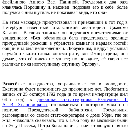
фрейлиною Анною Вас. Паниной. Государыня два раза
кланялась Порошину и, наконец, подозвав его к себе, более
получаса с ним шутила, не показывая вида, кто она».
На этом маскараде присутствовал и приехавший в тот год в
Петербург известный итальянский авантюрист Джакомо
Казанова. В своих записках он поделился впечатлениями от
увиденного: «Вся обстановка бала представляла зрелище
причудливой роскоши в убранстве комнат и нарядах гостей;
общий вид был великолепный. Любуясь им, я вдруг услышал
случайно чьи-то слова: «посмотрите, вот Императрица; она
думает, что её никто не узнает; но погодите, её скоро все
различат по ея неотступному спутнику Орлову».
Развесёлые празднества, устраиваемые ею в молодости,
Екатерина будет вспоминать до преклонных лет. Любопытна
запись от 25 октября 1792 года (в то время императрице шёл
64-й год) в
дневнике статс-секратаря Екатерины II
А. В. Храповицкого
, ознакомиться с которым можно на
портале Президентской библиотеки. Государыня,
разговаривая со своим статс-секретарём о доме Убри, где он
жил, «изволила сказывать, что в 1766 году на масляной были
в нём у Пассека, Петра Богдановича, знает столовую с пятью