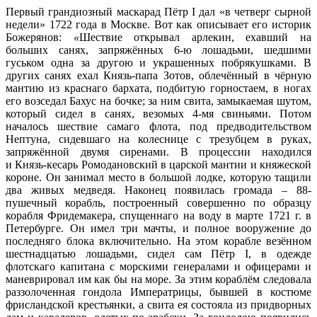
Первый грандиозный маскарад Пётр I дал «в четверг сырной
недели» 1722 года в Москве. Вот как описывает его историк
Божерянов:
«
Шествие открывал арлекин, ехавший на
больших санях, запряжённых 6-ю лошадьми, шедшими
гуськом одна за другою и украшенных побрякушками. В
других санях ехал Князь-папа Зотов, облечённый в чёрную
мантию из краснаго бархата, подбитую горностаем, в ногах
его возседал Бахус на бочке; за ним свита, замыкаемая шутом,
который сидел в санях, везомых 4-мя свиньями. Потом
началось шествие самаго флота, под предводительством
Нептуна, сидевшаго на колеснице с трезубцем в руках,
запряжённой двумя сиренами. В процессии находился
и Князь-кесарь Ромодановский в царской мантии и княжеской
короне. Он занимал место в большой лодке, которую тащили
два живых медведя. Наконец появилась громада – 88-
пушечный корабль, построенный совершенно по образцу
корабля Фридемакера, спущеннаго на воду в марте 1721 г. в
Петербурге. Он имел три мачты, и полное вооружение до
последняго блока включительно. На этом корабле везённом
шестнадцатью лошадьми, сидел сам Пётр I, в одежде
флотскаго капитана с морскими генералами и офицерами и
маневрировал им как бы на море. За этим кораблём следовала
раззолоченная гондола Императрицы, бывшей в костюме
фрисландской крестьянки, а свита ея состояла из придворных