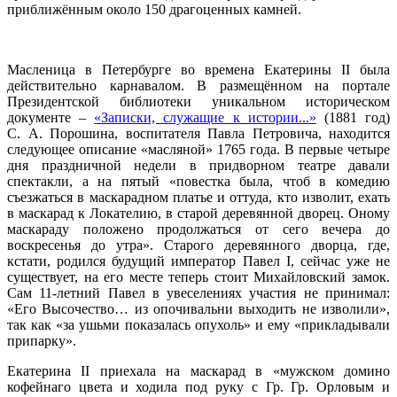
приближённым около 150 драгоценных камней.
Масленица в Петербурге во времена Екатерины II была
действительно карнавалом. В размещённом на портале
Президентской библиотеки уникальном историческом
документе –
«Записки, служащие к истории...»
(1881 год)
С. А. Порошина, воспитателя Павла Петровича, находится
следующее описание «масляной» 1765 года. В первые четыре
дня праздничной недели в придворном театре давали
спектакли, а на пятый «повестка была, чтоб в комедию
съезжаться в маскарадном платье и оттуда, кто изволит, ехать
в маскарад к Локателию, в старой деревянной дворец. Оному
маскараду положено продолжаться от сего вечера до
воскресенья до утра». Старого деревянного дворца, где,
кстати, родился будущий император Павел I, сейчас уже не
существует, на его месте теперь стоит Михайловский замок.
Сам 11-летний Павел в увеселениях участия не принимал:
«Его Высочество… из опочивальни выходить не изволили»,
так как «за ушьми показалась опухоль» и ему «прикладывали
припарку».
Екатерина II приехала на маскарад в «мужском домино
кофейнаго цвета и ходила под руку с Гр. Гр. Орловым и