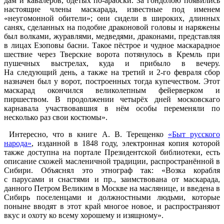
дам и кавалеров, одетых по-арабски. За гондолою появились
настоящие члены маскарада, известные под именем
«неугомонной обители»; они сидели в широких, длинных
санях, сделанных на подобие драконовой головы и наряжены
был волками, журавлями, медведями, драконами, представляя
в лицах Езоповы басни. Такое пёстрое и чудное маскарадное
шествие через Тверские ворота потянулось в Кремль при
пушечных выстрелах, куда и прибыло в вечеру.
На следующий день, а также на третий и 2-го февраля сбор
назначен был у ворот, построенных тогда купечеством. Этот
маскарад окончился великолепным фейерверком и
пиршеством. В продолжении четырёх дней московскаго
карнавала участвовавшия в нём особы переменяли по
несколько раз свои костюмы».
Интересно, что в книге А. В. Терещенко
«Быт русского
народа»
, изданной в 1848 году, электронная копия которой
также доступна на портале Президентской библиотеки, есть
описание схожей масленичной традиции, распространённой в
Сибири. Объяснял это этнограф так: «Возка корабля
с парусами и снастями и пр., заимствована от маскарада,
данного Петром Великим в Москве на маслянице, и введена в
Сибирь поселенцами и должностными людьми, которые
поныне вводят в этот край многое новое, и распространяют
вкус и охоту ко всему хорошему и изящному».