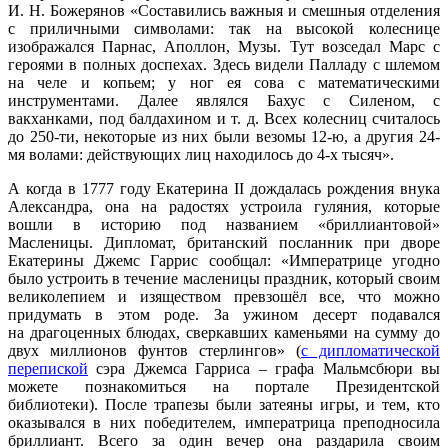
И. Н. Божерянов «Составились важныя и смешныя отделения
с приличными символами: так на высокой колеснице
изображался Парнас, Аполлон, Музы. Тут возседал Марс с
героями в полных доспехах. Здесь видели Палладу с шлемом
на челе и копьем; у ног ея сова с математическими
инструментами. Далее являлся Бахус с Силеном, с
вакханками, под балдахином и т. д. Всех колесниц считалось
до 250-ти, некоторые из них были везомы 12-ю, а другия 24-
мя волами: действующих лиц находилось до 4-х тысяч».
А когда в 1777 году Екатерина II дождалась рождения внука
Александра, она на радостях устроила гуляния, которые
вошли в историю под названием «бриллиантовой»
Масленицы. Дипломат, британский посланник при дворе
Екатерины Джемс Гаррис сообщал: «Императрице угодно
было устроить в течение масленицы праздник, который своим
великолепием и изяществом превзошёл все, что можно
придумать в этом роде. За ужином десерт подавался
на драгоценных блюдах, сверкавших каменьями на сумму до
двух миллионов фунтов стерлингов» (
с дипломатической
перепиской
сэра Джемса Гарриса – графа Мальмсбюри вы
можете познакомиться на портале Президентской
библиотеки). После трапезы были затеяны игры, и тем, кто
оказывался в них победителем, императрица преподносила
бриллиант. Всего за один вечер она раздарила своим