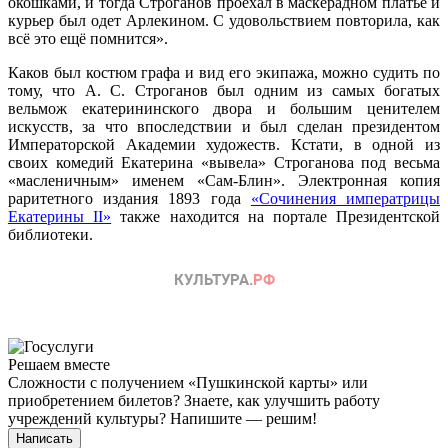
окошками, и тогда Строганов проехал в маскерадном платье и
курьер был одет Арлекином. С удовольствием повторила, как
всё это ещё помнится».
Каков был костюм графа и вид его экипажа, можно судить по
тому, что А. С. Строганов был одним из самых богатых
вельмож екатерининского двора и большим ценителем
искусств, за что впоследствии и был сделан президентом
Императорской Академии художеств. Кстати, в одной из
своих комедий Екатерина «вывела» Строганова под весьма
«масленичным» именем «Сам-Блин». Электронная копия
раритетного издания 1893 года
«Сочинения императрицы
Екатерины II»
также находится на портале Президентской
библиотеки.
Решаем вместе
Сложности с получением «Пушкинской карты» или
приобретением билетов? Знаете, как улучшить работу
учреждений культуры?
Напишите — решим!
Написать