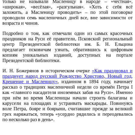
только не называли Масленицу в народе – «честная»,
«широкая», «весёлая», «разгульная». «Хоть с себя всё
заложить, а Масленицу проводить» – по этой поговорке
проводили семь масленичных дней все, вне зависимости от
возраста и чинов.
Подробно о том, как отмечали один из самых красочных
праздников на Руси её правители, Псковский региональный
центр Президентской библиотеки им. Б. Н. Ельцина
предлагает псковичам узнать, обратившись к цифровым
копиям уникальных изданий, доступных на портале
Президентской библиотеки.
И. Н. Божерянов в историческом очерке
«Как праздновал и
празднует народ русский Рождество Христово, Новый год,
Крещение и Масленицу»
, изданном в 1894 году, начинает
рассказ о традициях масленичной недели со времён Петра I
как «главного насадителя иноземных забав на Руси». Именно
при нём во время Масленицы начали строить балаганы и
карусели на площадях и устраивать маскарады. Повинуясь
воле Петра, бояре и боярыни, считавшие прежде за великий
грех наряжаться, теперь «усердно рядились и переодевались
по несколько раз в день».