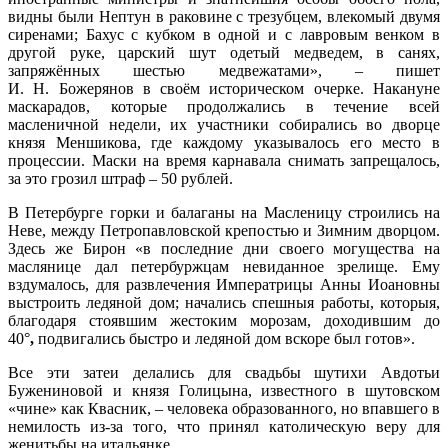
видны были Нептун в раковине с трезубцем, влекомый двумя
сиренами; Бахус с кубком в одной и с лавровым венком в
другой руке, царский шут одетый медведем, в санях,
запряжённых шестью медвежатами», – пишет
И. Н. Божерянов в своём историческом очерке. Накануне
маскарадов, которые продолжались в течение всей
масленичной недели, их участники собирались во дворце
князя Меншикова, где каждому указывалось его место в
процессии. Маски на время карнавала снимать запрещалось,
за это грозил штраф – 50 рублей.
В Петербурге горки и балаганы на Масленицу строились на
Неве, между Петропавловской крепостью и Зимним дворцом.
Здесь же Бирон «в последние дни своего могущества на
маслянице дал петербуржцам невиданное зрелище. Ему
вздумалось, для развлечения Императрицы Анны Иоановны
выстроить ледяной дом; начались спешныя работы, которыя,
благодаря стоявшим жестоким морозам, доходившим до
40°
,
подвигались быстро и ледяной дом вскоре был готов».
Все эти затеи делались для свадьбы шутихи Авдотьи
Бужениновой и князя Голицына, известного в шутовском
«чине» как Квасник, – человека образованного, но впавшего в
немилость из-за того, что принял католическую веру для
женитьбы на итальянке.