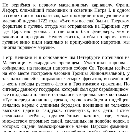
Но вернёмся к первому масленичному карнавалу. Франц
Лефорт, ближайший помощник и советник Петра I, в одном
из своих писем рассказывал, как проходили последующие дни
масляной недели 1722 года: «5-го мы все ещё были в Тверском
форштаде и гуляли, оттуда мы отправились на Царицын луг,
где Царь нас угощал, и где опять был фейерверк, чем и
закончили праздник. Нельзя сказать, чтобы во время этого
гулянья вино пили насильно и принуждённо; напротив, мы
иногда порядком мёрзли».
Пётр Великий и в основанном им Петербурге потешался на
Масленице маскарадным зрелищем. Участники карнавала
собирались на площади напротив собора Св. Троицы (сейчас
на его месте построена часовня Троицы Живоначальной), у
так называвшейся пирамиды четырёх фрегатов, возведённой
в честь победы русского флота в Гренгамском сражении. По
сигналу, данному государём, который был одет барабанщиком,
все скидывали плащи и оставались в карнавальных костюмах.
«Тут посреди испанцев, греков, турок, китайцев и индейцев,
являлись карлы с длинным бородами, возившие на тележках
высоких царских гайдуков, спелёнутых, как дети. Потом
следовали весёлыя, одушевлённыя катанья, где, между
множеством огромных саней, сделанных на подобие лодок, в
которых сидели замаскированные члены Царской фамилии,
иностранные министры и знатнейшия особы обоего пола,