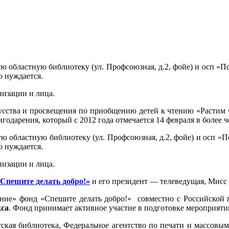
областную библиотеку (ул. Профсоюзная, д.2, фойе) и осп «Пск
о нуждается.
низации и лица.
кусства и просвещения по приобщению детей к чтению «Растим
дарения, который с 2012 года отмечается 14 февраля в более ч
областную библиотеку (ул. Профсоюзная, д.2, фойе) и осп «Пс
о нуждается.
низации и лица.
Спешите делать добро!»
и его президент — телеведущая, Мисс
ие» фонд «Спешите делать добро!» совместно с Российской г
кса
. Фонд принимает активное участие в подготовке мероприяти
тская библиотека, Федеральное агентство по печати и массо