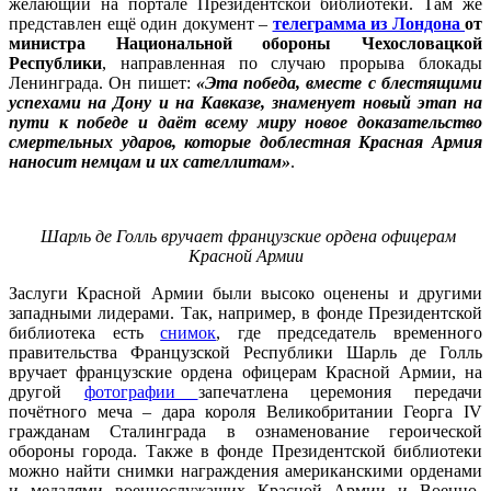
желающий на портале Президентской библиотеки. Там же
представлен ещё один документ –
телеграмма из Лондона
от
министра Национальной обороны Чехословацкой
Республики
, направленная по случаю прорыва блокады
Ленинграда. Он пишет:
«Эта победа, вместе с блестящими
успехами на Дону и на Кавказе, знаменует новый этап на
пути к победе и даёт всему миру новое доказательство
смертельных ударов, которые доблестная Красная Армия
наносит немцам и их сателлитам»
.
Шарль де Голль вручает французские ордена офицерам
Красной Армии
Заслуги Красной Армии были высоко оценены и другими
западными лидерами. Так, например, в фонде Президентской
библиотека есть
снимок
, где председатель временного
правительства Французской Республики Шарль де Голль
вручает французские ордена офицерам Красной Армии, на
другой
фотографии
запечатлена церемония передачи
почётного меча – дара короля Великобритании Георга IV
гражданам Сталинграда в ознаменование героической
обороны города. Также в фонде Президентской библиотеки
можно найти снимки награждения американскими орденами
и медалями военнослужащих Красной Армии и Военно-