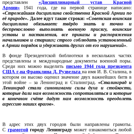
представлен
«Дисциплинарный устав Красной
Армии»
1941 года, где на первой странице написано:
«
Строжайшая дисциплина свойственна Красной Армии по
её природе
». Далее идут такие строки: «
Советская воинская
дисциплина обязывает: твёрдо знать и точно и
беспрекословно выполнять военную присягу, воинские
уставы и наставления, все приказы и распоряжения
начальников и старших; строго соблюдать установленный
в Армии порядок и удерживать других от его нарушений
»
.
В фонде Президентской библиотеки в нескольких частях
представлены и международные документы военной поры.
Среди них можно выделить
письмо 1944 года президента
США г-на Франклина Д. Рузвельта
на имя И. В. Сталина, в
котором он высоко оценил значение двух важнейших битв в
этой войне – за Ленинград и Сталинград.
«
Сталинград и
Ленинград стали синонимами силы духа и стойкости,
которые дали нам возможность сопротивляться и которые
в конечном счёте дадут нам возможность преодолеть
агрессию наших врагов
»
.
В адрес этих двух городов были направлены грамоты.
С
грамотой
городу Ленинграду
может ознакомиться любой