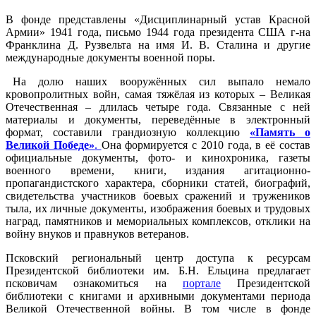
В фонде представлены «Дисциплинарный устав Красной
Армии» 1941 года, письмо 1944 года президента США г-на
Франклина Д. Рузвельта на имя И. В. Сталина и другие
международные документы военной поры.
На долю наших вооружённых сил выпало немало
кровопролитных войн, самая тяжёлая из которых – Великая
Отечественная – длилась четыре года. Связанные с ней
материалы и документы, переведённые в электронный
формат, составили грандиозную коллекцию
«Память о
Великой Победе»
.
Она формируется с 2010 года, в её состав
официальные документы, фото- и кинохроника, газеты
военного времени, книги, издания агитационно-
пропагандистского характера, сборники статей, биографий,
свидетельства участников боевых сражений и тружеников
тыла, их личные документы, изображения боевых и трудовых
наград, памятников и мемориальных комплексов, отклики на
войну внуков и правнуков ветеранов.
Псковский региональный центр доступа к ресурсам
Президентской библиотеки им. Б.Н. Ельцина предлагает
псковичам ознакомиться на
портале
Президентской
библиотеки с книгами и архивными документами периода
Великой Отечественной войны. В том числе в фонде