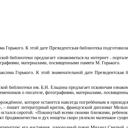
сима Горького. К этой дате Президентская библиотека подготов
ской библиотеки предлагает ознакомиться на интернет - портал
графиями, материалами, посвященными памяти М. Горького.
Максима Горького. К этой знаменательной дате Президентская
кой библиотеки им. Б.Н. Ельцина предлагает псковичам ознаком
менников о писателе, фотографиями, материалами, посвященным
ождённое, которое останется навсегда погребённым в приходск
о», – пишет литературный критик, французский дипломат Мельх
 остался сиротой. «Покинутый всеми своими близкими, ребенок 
нкт бродяжничества и дух нищеты скоро увлекли маленькое суще
литературе: его наставник, пароходный повар Михаил Смурый, с