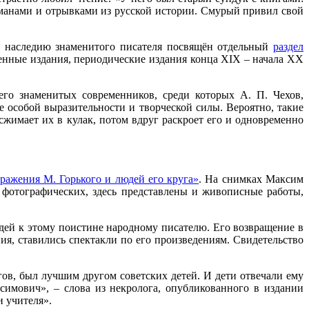
оманами и отрывками из русской истории. Смурый привил свой
у наследию знаменитого писателя посвящён отдельный
раздел
енные издания, периодические издания конца XIX – начала XX
го знаменитых современников, среди которых А. П. Чехов,
 особой выразительности и творческой силы. Вероятно, такие
сжимает их в кулак, потом вдруг раскроет его и одновременно
ражения М. Горького и людей его круга»
. На снимках Максим
фотографических, здесь представлены и живописные работы,
дей к этому поистине народному писателю. Его возвращение в
я, ставились спектакли по его произведениям. Свидетельство
ов, был лучшим другом советских детей. И дети отвечали ему
имович», – слова из некролога, опубликованного в издании
и учителя».