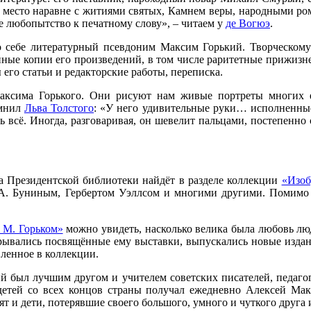
и место наравне с житиями святых, Камнем веры, народными р
е любопытство к печатному слову», – читаем у
де Вогюэ
.
о себе литературный псевдоним Максим Горький. Творческом
нные копии его произведений, в том числе раритетные прижизн
ы его статьи и редакторские работы, переписка.
ксима Горького. Они рисуют нам живые портреты многих е
омнил
Льва Толстого
: «У него удивительные руки… исполненные
всё. Иногда, разговаривая, он шевелит пальцами, постепенно 
а Президентской библиотеки найдёт в разделе коллекции
«Изоб
 А. Буниным, Гербертом Уэллсом и многими другими. Помимо 
 М. Горьком»
можно увидеть, насколько велика была любовь лю
рывались посвящённые ему выставки, выпускались новые издани
вленное в коллекции.
й был лучшим другом и учителем советских писателей, педагог
детей со всех концов страны получал ежедневно Алексей Макс
бят и дети, потерявшие своего большого, умного и чуткого друга 