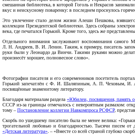
смешанная библиотека, в которой Гоголь и Некрасов занимал
вкус и неискусному поваренку: в последнем проснулось горяче
Это увлечение стало делом жизни Алеши Пешкова, взявшег
коллекции Президентской библиотеки. Здесь собраны электро
века, где печатался Горький. Кроме того, здесь же представлен
Отдельного внимания заслуживают воспоминания самого Ма
Л. Н. Андреев, В. И. Ленин. Таким, к примеру, писатель зап
руки были у Леонардо да Винчи. Такими руками можно делать 
произнесёт хорошее, полновесное слово».
Фотографии писателя и его современников посетитель портал
Горький запечатлён с Ф. И. Шаляпиным, А. П. Чеховым, И.
посвящённые знаменитому литератору.
Благодаря материалам раздела
«Юбилеи, посвящения, память о
СССР из-за границы отмечалось с невероятным размахом: отк
тому –
Постановление коллегии Навкомпроса РСФСР
, предста
Скорбь по ушедшему писателю была не менее велика: «Горьки
трогательной любовью и благодарностью. Тысячи писем от 
«Детская литература»
. – «Вместе со всей страной глубоко скор