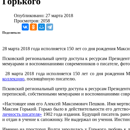
Горького
Опубликовано: 27 марта 2018
Просмотров: 2058
Поделиться:
28 марта 2018 года исполняется 150 лет со дня рождения Мак
Псковский региональный центр доступа к ресурсам Президент
мемуарами и воспоминаниями современников о писателе, фото
28 марта 2018 года исполняется 150 лет со дня рождения 
коллекцию
, посвящённую писателю.
Псковский региональный центр доступа к ресурсам Президентс
перепиской, собственными мемуарами и воспоминаниями совре
«Настоящее имя его Алексей Максимович Пешков. Имя мертвор
Максим Горький. Горько было в действительности его детств
личность писателя»
1902 года издания. Будущий писатель рано
и отдан в учение к сапожнику. Не выдержал он учения. Инсти
Именно на просторах Волги зародилась у Горького любовь к 