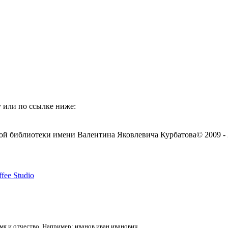
 или по ссылке ниже:
ой библиотеки имени Валентина Яковлевича Курбатова
© 2009 -
fee Studio
я и отчество. Например: иванов иван иванович