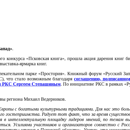
Запад»
.
го конкурса «Псковская книга», прошла акция дарения книг би
выставка-ярмарка книг.
лекательном парке «Простория». Книжный форум «Русский Запа
С), что стало возможным благодаря
соглашению, подписанно
ом РКС Сергеем Степашиным
. По инициативе РКС в рамках «Ру
авы региона Михаил Ведерников.
 Европы с богатыми культурными традициями. Для нас это бол
ского гостеприимства. Радует тот факт, что за время существ
ся в интеллектуальную площадку лидеров мнений, по темам 
ться. Усилиями участников и организаторов совместно с Росс
руктуры чтения в Псковской области». Уверен, эта инициатив