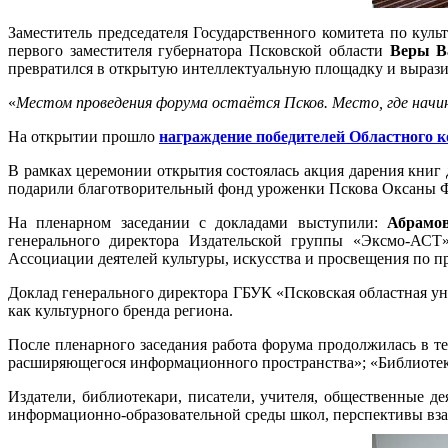
Заместитель председателя Государственного комитета по кул
первого заместителя губернатора Псковской области
Веры В
превратился в открытую интеллектуальную площадку и выразил
«
Местом проведения форума остаётся Псков. Место, где начи
На открытии прошло
награждение победителей Областного к
В рамках церемонии открытия состоялась акция дарения книг
подарили благотворительный фонд уроженки Пскова Оксаны Фе
На пленарном заседании с докладами выступили:
Абрамо
генерального директора Издательской группы «Эксмо-АСТ
Ассоциации деятелей культуры, искусства и просвещения по 
Доклад
генерального директора ГБУК «Псковская областная у
как культурного бренда региона.
После пленарного заседания работа форума продолжилась в т
расширяющегося информационного пространства»; «Библиотек
Издатели, библиотекари, писатели, учителя, общественные 
информационно-образовательной среды школ, перспективы вза