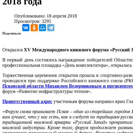
2018 года
Опубликовано: 18 апреля 2018
Просмотров: 3295
Поделиться:
Открылся
XV Международного книжного форума «Русский 
В первый день состоялось награждение победителей Областно
профессиональная площадка «День комплектатора», открылась 
Торжественная церемония открытия прошла в спортивно-разв
проводился при поддержке Российского книжного союза (РК
Псковской области Михаилом Ведерниковым и президент
форум «Развитие инфраструктуры чтения».
Приветственный адрес
участникам форума направил врио Гл
«
Форум снова принимает Псков – один из старейших городов
вам лучшее, что у нас есть, как и следует по традициям рус
традиционной книжной ярмарки «Русский Запад» превратил
книжной индустрии. Кроме того, форум продолжает развива
организован региональный книжный форум «Развитие инфраст