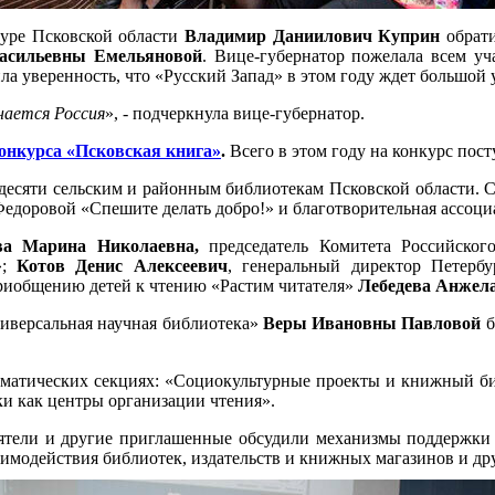
ьтуре Псковской области
Владимир Даниилович Куприн
обрати
асильевны Емельяновой
. Вице-губернатор пожелала всем уч
а уверенность, что «Русский Запад» в этом году ждет большой 
нается Россия
», - подчеркнула вице-губернатор.
онкурса «Псковская книга»
.
Всего в этом году на конкурс пост
 десяти сельским и районным библиотекам Псковской области. 
доровой «Спешите делать добро!» и благотворительная ассоциа
ва Марина Николаевна,
председатель Комитета Российског
»;
Котов Денис Алексеевич
, генеральный директор Петерб
приобщению детей к чтению «Растим читателя»
Лебедева Анжела
ниверсальная научная библиотека»
Веры Ивановны Павловой
б
ематических секциях: «Социокультурные проекты и книжный би
и как центры организации чтения».
деятели и другие приглашенные обсудили механизмы поддержки
имодействия библиотек, издательств и книжных магазинов и др