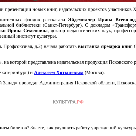
и презентации новых книг, издательских проектов участников
лиотечных фондов рассказала
Эйдемиллер Ирина Всеволод
альной библиотеки (Санкт-Петербург). С докладом «Трансфор
ко Ирина Семеновна
, доктор педагогических наук, профессо
венный институт культуры.
. Профсоюзная, д.2) начала работать
выставка-ярмарка кни
г.
»
, на которой представлена издательская продукция Псковского ре
Екатеринбург) и
Алексеем Хотылевым
(Москва).
апад» проводят Администрация Псковской области, Псковская 
ем билетов? Знаете, как улучшить работу учреждений культур