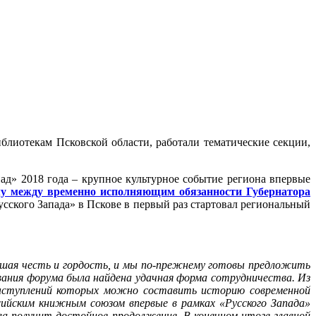
блиотекам Псковской области, работали тематические секции,
д» 2018 года – крупное культурное событие региона впервые
му между временно исполняющим обязанности Губернатора
сского Запада» в Пскове в первый раз стартовал региональный
ьшая честь и гордость, и мы по-прежнему готовы предложить
ования форума была найдена удачная форма сотрудничества. Из
выступлений которых можно составить историю современной
ийским книжным союзом впервые в рамках «Русского Запада»
а получит достойное продолжение. В конечном итоге главной